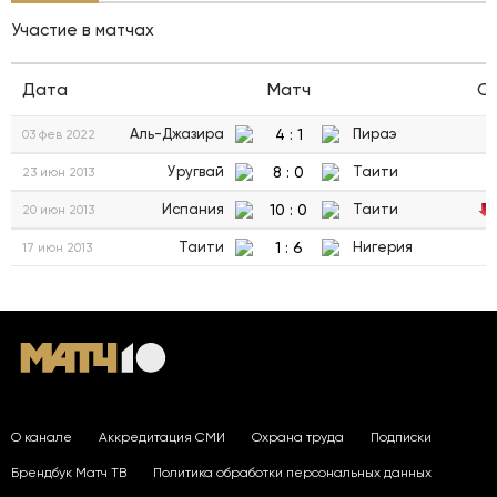
Участие в матчах
Дата
Матч
С
4
:
1
Аль-Джазира
Пираэ
03 фев 2022
8
:
0
Уругвай
Таити
23 июн 2013
10
:
0
Испания
Таити
20 июн 2013
1
:
6
Таити
Нигерия
17 июн 2013
О канале
Аккредитация СМИ
Охрана труда
Подписки
Брендбук Матч ТВ
Политика обработки персональных данных