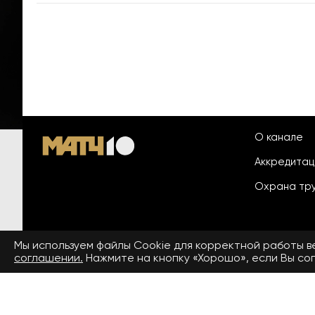
О канале
Аккредита
Охрана тр
Мы используем файлы Сookie для корректной работы 
© 2026 «ООО «Национальный
соглашении.
Нажмите на кнопку «Хорошо», если Вы сог
Пользовател
спортивный телеканал»
На сайте применяются рекомендательные технологии. Подро
Средство массовой информации сетевое издание «www.matchtv