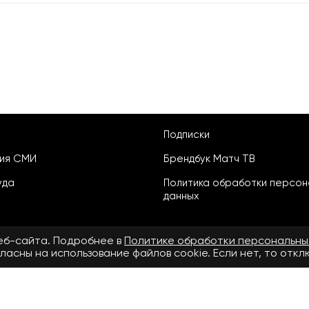
Подписки
ция СМИ
Брендбук Матч ТВ
уда
Политика обработки персон
данных
веб-сайта. Подробнее в
Политике обработки персональны
ласны на использование файлов cookie. Если нет, то отк
ьское соглашение
бнее в
Правилах применения рекомендательных технологий.
.ru» зарегистрировано Федеральной службой по надзору в сфере свя