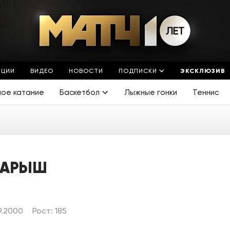
ЯЦИИ
ВИДЕО
НОВОСТИ
ПОДПИСКИ
ЭКСКЛЮЗИВ
ное катание
Баскетбол
Лыжные гонки
Теннис
БАРЫШ
9.2000
Рост: 185