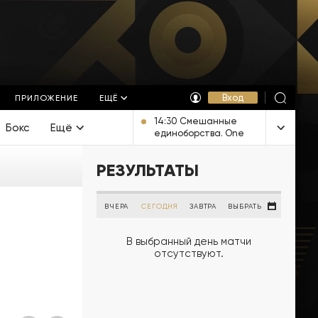
Вход
ПРИЛОЖЕНИЕ
ЕЩЁ
14:30 Смешанные
Бокс
Ещё
единоборства. One
FC. Прямая
трансляция из
РЕЗУЛЬТАТЫ
Таиланда
ВЧЕРА
СЕГОДНЯ
ЗАВТРА
ВЫБРАТЬ
В выбранный день матчи
отсутствуют.