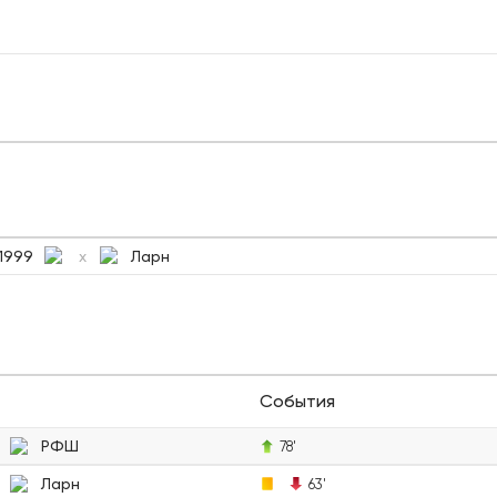
1999
Ларн
x
События
РФШ
78'
Ларн
63'