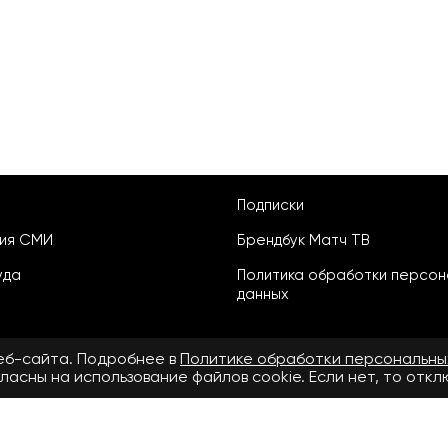
Подписки
ция СМИ
Брендбук Матч ТВ
уда
Политика обработки персон
данных
веб-сайта. Подробнее в
Политике обработки персональны
ласны на использование файлов cookie. Если нет, то отк
ьское соглашение
бнее в
Правилах применения рекомендательных технологий.
.ru» зарегистрировано Федеральной службой по надзору в сфере свя