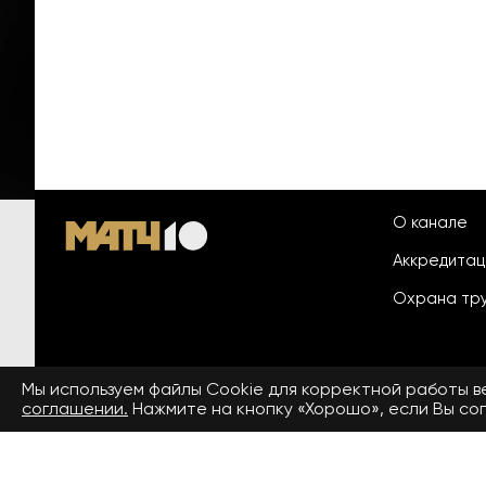
О канале
Аккредита
Охрана тр
Мы используем файлы Сookie для корректной работы 
© 2026 «ООО «Национальный
соглашении.
Нажмите на кнопку «Хорошо», если Вы сог
Пользовател
спортивный телеканал»
На сайте применяются рекомендательные технологии. Подро
Средство массовой информации сетевое издание «www.matchtv