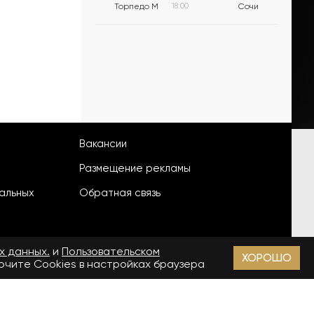
Торпедо М
18:00
Сочи
Вакансии
Размещение рекламы
альных
Обратная связь
х данных.
и
Пользовательском
ХОРОШО
лючите Cookies в настройках браузера
18+
зи, информационных технологий и массовых коммуникаций