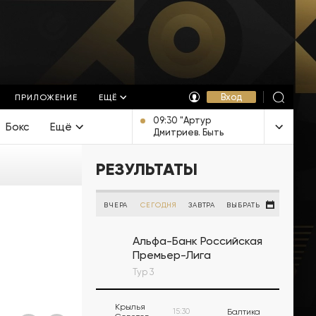
Вход
ПРИЛОЖЕНИЕ
ЕЩЁ
09:30 "Артур
Бокс
Ещё
Дмитриев. Быть
Человеком".
Документальный
РЕЗУЛЬТАТЫ
фильм [12+]
ВЧЕРА
СЕГОДНЯ
ЗАВТРА
ВЫБРАТЬ
Альфа-Банк Российская
Премьер-Лига
Тур 3
Крылья
15:30
Балтика