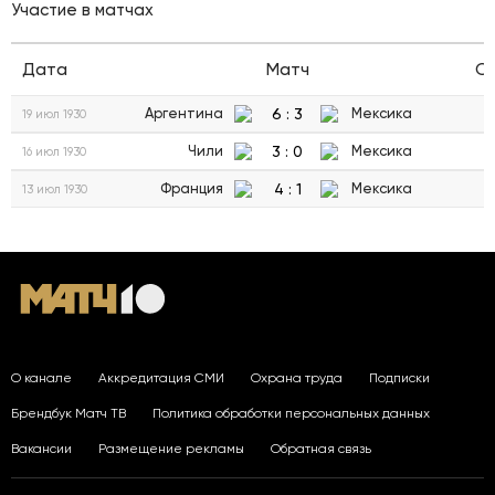
Участие в матчах
Дата
Матч
С
6
:
3
Аргентина
Мексика
19 июл 1930
3
:
0
Чили
Мексика
16 июл 1930
4
:
1
Франция
Мексика
13 июл 1930
О канале
Аккредитация СМИ
Охрана труда
Подписки
Брендбук Матч ТВ
Политика обработки персональных данных
Вакансии
Размещение рекламы
Обратная связь