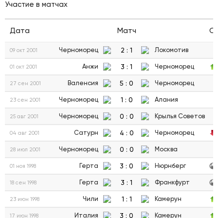
Участие в матчах
Дата
Матч
С
2
:
1
Черноморец
Локомотив
09 окт 2001
3
:
1
Анжи
Черноморец
01 окт 2001
5
:
0
Валенсия
Черноморец
27 сен 2001
1
:
0
Черноморец
Алания
23 сен 2001
0
:
0
Черноморец
Крылья Советов
25 авг 2001
4
:
0
Сатурн
Черноморец
04 авг 2001
0
:
0
Черноморец
Москва
28 июл 2001
3
:
0
Герта
Нюрнберг
01 ноя 1998
3
:
1
Герта
Франкфурт
18 сен 1998
1
:
1
Чили
Камерун
23 июн 1998
3
:
0
Италия
Камерун
17 июн 1998