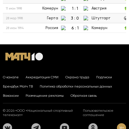
1
:
1
Камерун
Австрия
11 июн 1998
3
:
0
Герта
Штутгарт
28 мар 1998
6
:
1
Россия
Камерун
28 июн 1994
О канале
Аккредитация СМИ
Охрана труда
Подписки
Брендбук Матч ТВ
Политика обработки персональных данных
Вакансии
Размещение рекламы
Обратная связь
© 2026 «ООО «Национальный спортивный
Пользовательское
телеканал»
соглашение
18+