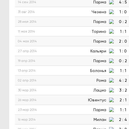
Парма
4
:
5
14 сен 2014
Чезена
1
:
0
31 авг 2014
Парма
0
:
2
28 июл 2014
Торино
1
:
1
11 мая 2014
Парма
2
:
0
04 мая 2014
Кальяри
1
:
0
27 апр 2014
Парма
0
:
2
19 апр 2014
Болонья
1
:
1
13 апр 2014
Рома
4
:
2
02 апр 2014
Лацио
3
:
2
30 мар 2014
Ювентус
2
:
1
26 мар 2014
Парма
1
:
1
23 мар 2014
Милан
2
:
4
16 мар 2014