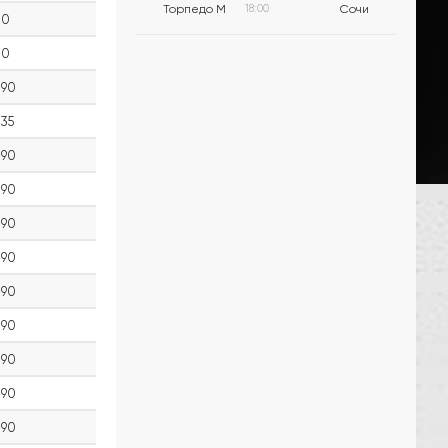
Торпедо М
18:00
Сочи
0
0
90
35
90
90
90
90
90
90
90
90
90