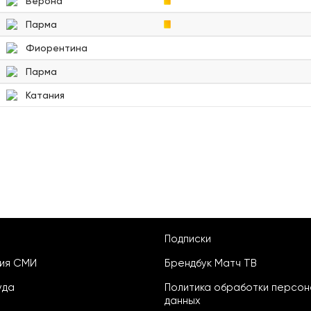
Верона
Парма
Фиорентина
Парма
Катания
Подписки
ция СМИ
Брендбук Матч ТВ
уда
Политика обработки персон
данных