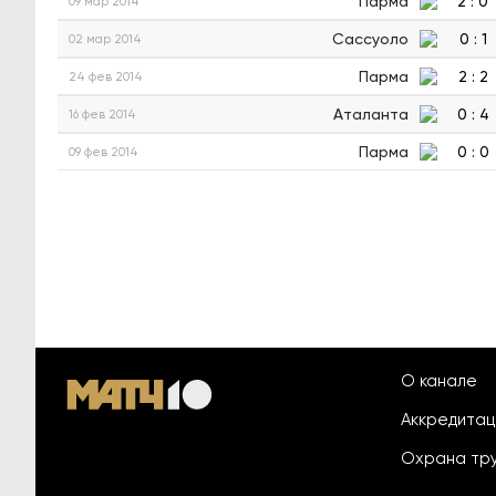
Парма
2
:
0
09 мар 2014
Сассуоло
0
:
1
02 мар 2014
Парма
2
:
2
24 фев 2014
Аталанта
0
:
4
16 фев 2014
Парма
0
:
0
09 фев 2014
О канале
Аккредита
Охрана тр