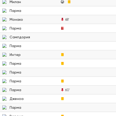
Милан
Парма
Монако
68'
Парма
Сампдория
Парма
Интер
Парма
Парма
Парма
Парма
60'
Дженоа
Парма