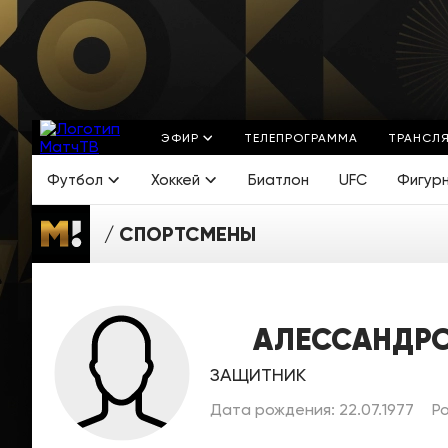
ЭФИР
ТЕЛЕПРОГРАММА
ТРАНСЛ
Футбол
Хоккей
Биатлон
UFC
Фигур
СПОРТСМЕНЫ
АЛЕССАНДРО
ЗАЩИТНИК
Дата рождения: 22.07.1977
Ро