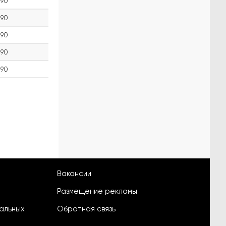
90
90
90
90
90
Вакансии
Размещение рекламы
альных
Обратная связь