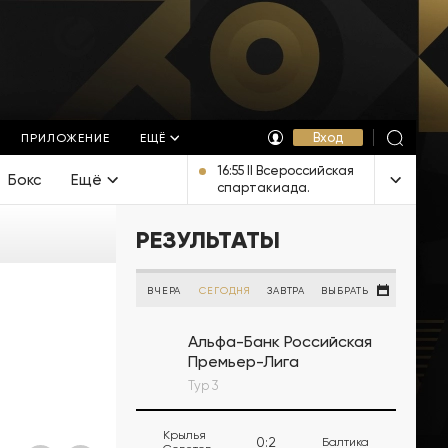
Вход
ПРИЛОЖЕНИЕ
ЕЩЁ
16:55 II Всероссийская
Бокс
Ещё
спартакиада.
Церемония открытия.
Прямая трансляция из
РЕЗУЛЬТАТЫ
Екатеринбурга
ВЧЕРА
СЕГОДНЯ
ЗАВТРА
ВЫБРАТЬ
Альфа-Банк Российская
Премьер-Лига
Тур 3
Крылья
0
:
2
Балтика