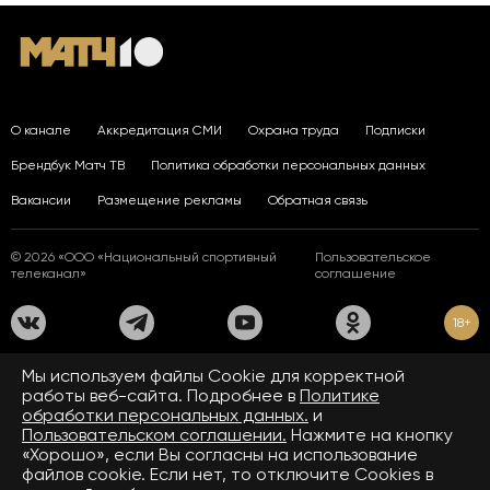
О канале
Аккредитация СМИ
Охрана труда
Подписки
Брендбук Матч ТВ
Политика обработки персональных данных
Вакансии
Размещение рекламы
Обратная связь
© 2026 «ООО «Национальный спортивный
Пользовательское
телеканал»
соглашение
18+
На сайте применяются рекомендательные технологии. Подробнее
Мы используем файлы Сookie для корректной
в
Правилах применения рекомендательных технологий.
работы веб-сайта. Подробнее в
Политике
обработки персональных данных.
и
Средство массовой информации сетевое издание «www.matchtv.ru»
зарегистрировано Федеральной службой по надзору в сфере связи,
Пользовательском соглашении.
Нажмите на кнопку
информационных технологий и массовых коммуникаций (Роскомнадзор).
«Хорошо», если Вы согласны на использование
Свидетельство о регистрации средства массовой информации ЭЛ № ФС 77 - 72390
файлов cookie. Если нет, то отключите Cookies в
от 28.02.2018. Название — www.matchtv.ru.
Учредитель (соучредители) СМИ сетевого издания «www.matchtv.ru»: ООО