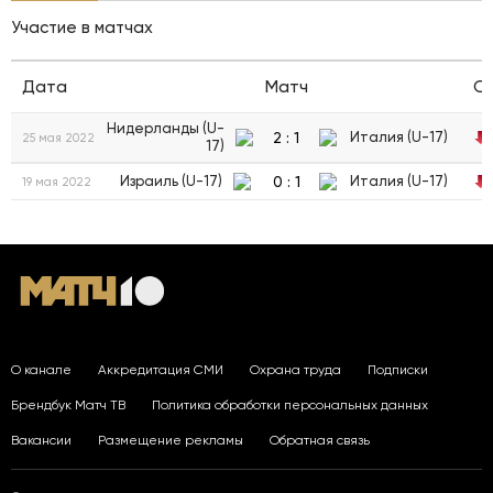
Участие в матчах
Дата
Матч
С
Нидерланды (U-
2
:
1
Италия (U-17)
25 мая 2022
17)
0
:
1
Израиль (U-17)
Италия (U-17)
19 мая 2022
О канале
Аккредитация СМИ
Охрана труда
Подписки
Брендбук Матч ТВ
Политика обработки персональных данных
Вакансии
Размещение рекламы
Обратная связь