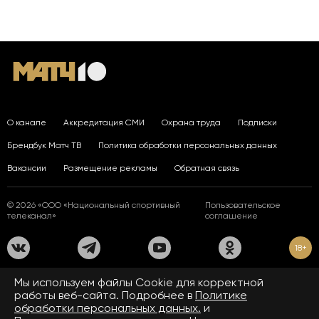
О канале
Аккредитация СМИ
Охрана труда
Подписки
Брендбук Матч ТВ
Политика обработки персональных данных
Вакансии
Размещение рекламы
Обратная связь
© 2026 «ООО «Национальный спортивный
Пользовательское
телеканал»
соглашение
18+
На сайте применяются рекомендательные технологии. Подробнее
Мы используем файлы Сookie для корректной
в
Правилах применения рекомендательных технологий.
работы веб-сайта. Подробнее в
Политике
обработки персональных данных.
и
Средство массовой информации сетевое издание «www.matchtv.ru»
зарегистрировано Федеральной службой по надзору в сфере связи,