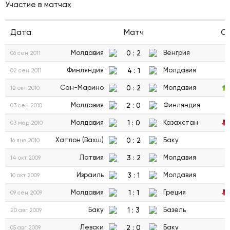
Участие в матчах
Дата
Матч
С
0
:
2
Молдавия
Венгрия
06 сен 2011
4
:
1
Финляндия
Молдавия
02 сен 2011
0
:
2
Сан-Марино
Молдавия
12 окт 2010
2
:
0
Молдавия
Финляндия
03 сен 2010
1
:
0
Молдавия
Казахстан
03 мар 2010
0
:
2
Хатлон (Вахш)
Баку
16 янв 2010
3
:
2
Латвия
Молдавия
14 окт 2009
3
:
1
Израиль
Молдавия
10 окт 2009
1
:
1
Молдавия
Греция
09 сен 2009
1
:
3
Баку
Базель
20 авг 2009
2
:
0
Левски
Баку
05 авг 2009