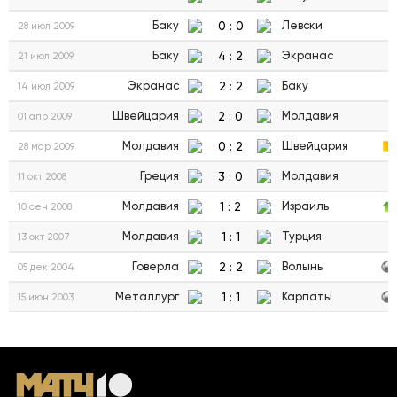
0
:
0
Баку
Левски
28 июл 2009
4
:
2
Баку
Экранас
21 июл 2009
2
:
2
Экранас
Баку
14 июл 2009
2
:
0
Швейцария
Молдавия
01 апр 2009
0
:
2
Молдавия
Швейцария
28 мар 2009
3
:
0
Греция
Молдавия
11 окт 2008
1
:
2
Молдавия
Израиль
10 сен 2008
1
:
1
Молдавия
Турция
13 окт 2007
2
:
2
Говерла
Волынь
05 дек 2004
1
:
1
Металлург
Карпаты
15 июн 2003