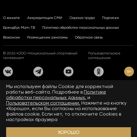
О канале
Аккредитация СМИ
Охрана труда
Подписки
Брендбук Матч ТВ
Политика обработки персональных данных
Вакансии
Размещение рекламы
Обратная связь
© 2026 «ООО «Национальный спортивный
Пользовательское
телеканал»
соглашение
18+
На сайте применяются рекомендательные технологии. Подробнее
Мы используем файлы Сookie для корректной
в
Правилах применения рекомендательных технологий.
работы веб-сайта. Подробнее в
Политике
обработки персональных данных.
и
Средство массовой информации сетевое издание «www.matchtv.ru»
зарегистрировано Федеральной службой по надзору в сфере связи,
Пользовательском соглашении.
Нажмите на кнопку
информационных технологий и массовых коммуникаций (Роскомнадзор).
«Хорошо», если Вы согласны на использование
Свидетельство о регистрации средства массовой информации ЭЛ № ФС 77 - 72390
файлов cookie. Если нет, то отключите Cookies в
от 28.02.2018. Название — www.matchtv.ru.
Учредитель (соучредители) СМИ сетевого издания «www.matchtv.ru»: ООО
настройках браузера
«Национальный спортивный телеканал», главный редактор СМИ сетевого издания
«www.matchtv.ru»: Конов В.А., номер телефона редакции СМИ сетевого издания
«www.matchtv.ru»: +7 (495) 653 84 19, адрес электронной почты редакции СМИ
ХОРОШО
сетевого издания «www.matchtv.ru»:
matchtv@matchtv.ru