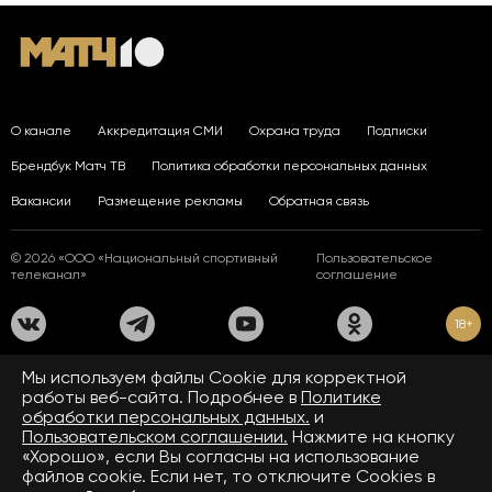
О канале
Аккредитация СМИ
Охрана труда
Подписки
Брендбук Матч ТВ
Политика обработки персональных данных
Вакансии
Размещение рекламы
Обратная связь
© 2026 «ООО «Национальный спортивный
Пользовательское
телеканал»
соглашение
18+
На сайте применяются рекомендательные технологии. Подробнее
Мы используем файлы Сookie для корректной
в
Правилах применения рекомендательных технологий.
работы веб-сайта. Подробнее в
Политике
обработки персональных данных.
и
Средство массовой информации сетевое издание «www.matchtv.ru»
зарегистрировано Федеральной службой по надзору в сфере связи,
Пользовательском соглашении.
Нажмите на кнопку
информационных технологий и массовых коммуникаций (Роскомнадзор).
«Хорошо», если Вы согласны на использование
Свидетельство о регистрации средства массовой информации ЭЛ № ФС 77 - 72390
файлов cookie. Если нет, то отключите Cookies в
от 28.02.2018. Название — www.matchtv.ru.
Учредитель (соучредители) СМИ сетевого издания «www.matchtv.ru»: ООО