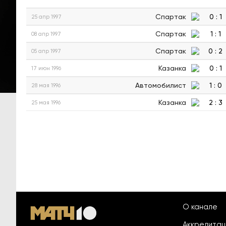
Спартак
0
:
1
25 апр 1997
Спартак
1
:
1
08 апр 1997
Спартак
0
:
2
05 апр 1997
Казанка
0
:
1
17 июн 1996
Автомобилист
1
:
0
28 мая 1996
Казанка
2
:
3
25 мая 1996
О канале
Аккредита