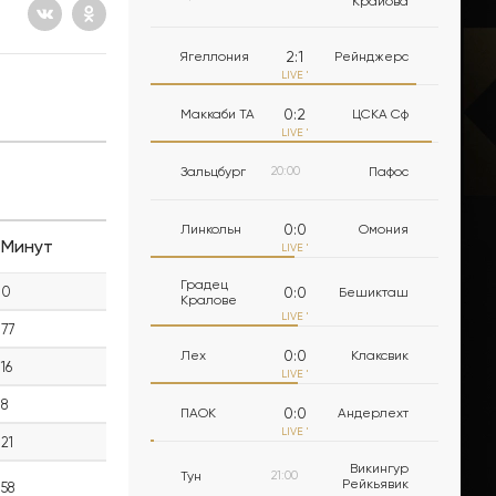
Крайова
2
:
1
Ягеллония
Рейнджерс
LIVE
'
0
:
2
Маккаби ТА
ЦСКА Сф
LIVE
'
Зальцбург
20:00
Пафос
0
:
0
Линкольн
Омония
Минут
LIVE
'
Градец
0
0
:
0
Бешикташ
Кралове
LIVE
'
77
0
:
0
Лех
Клаксвик
16
LIVE
'
8
0
:
0
ПАОК
Андерлехт
LIVE
'
21
Викингур
Тун
21:00
Рейкьявик
58