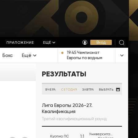
Вход
ПРИЛОЖЕНИЕ
ЕЩЁ
19:45 Чемпионат
Бокс
Ещё
Европы по водным
видам спорта. Прыжки
в воду. Мужчины.
РЕЗУЛЬТАТЫ
Вышка. Прямая
трансляция из
Франции
ВЧЕРА
СЕГОДНЯ
ЗАВТРА
ВЫБРАТЬ
Лига Европы 2026-27.
Квалификация
Третий квалификационный раунд
Университатя
1
:
1
Куопио ПС