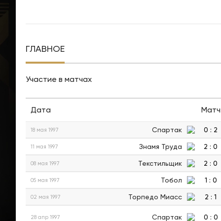
ГЛАВНОЕ
Участие в матчах
Дата
Матч
Спартак
0
:
2
18 мая 1997
Знамя Труда
2
:
0
11 мая 1997
Текстильщик
2
:
0
08 мая 1997
Тобол
1
:
0
05 мая 1997
Торпедо Миасс
2
:
1
02 мая 1997
Спартак
0
:
0
28 апр 1997