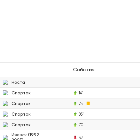
События
Носта
Спартак
14'
Спартак
75'
Спартак
83'
Спартак
70'
Ижевск (1992-
59'