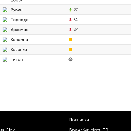
2005)
Рубин
79'
Торпедо
64'
Арзамас
75'
Коломна
Казанка
Титан
Подписки
ция СМИ
Брендбук Матч ТВ