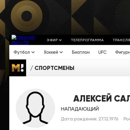
ЭФИР
ТЕЛЕПРОГРАММА
ТРАНСЛ
Футбол
Хоккей
Биатлон
UFC
Фигур
СПОРТСМЕНЫ
АЛЕКСЕЙ СА
НАПАДАЮЩИЙ
Дата рождения: 27.12.1976
Ро