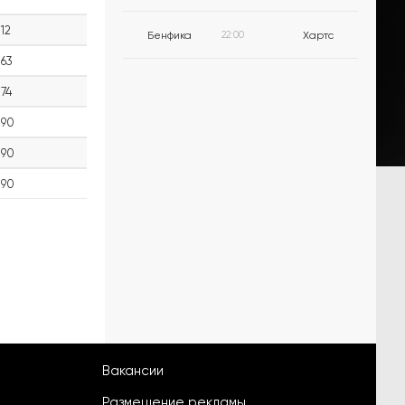
12
Бенфика
22:00
Хартс
63
74
90
90
90
Вакансии
Размещение рекламы