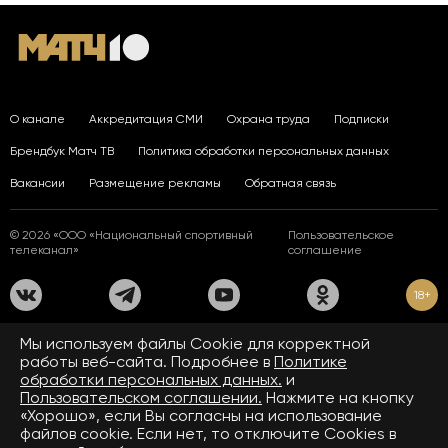
О канале
Аккредитация СМИ
Охрана труда
Подписки
Брендбук Матч ТВ
Политика обработки персональных данных
Вакансии
Размещение рекламы
Обратная связь
© 2026 «ООО «Национальный спортивный
Пользовательское
телеканал»
соглашение
18+
На сайте применяются рекомендательные технологии. Подробнее
Мы используем файлы Сookie для корректной
в
Правилах применения рекомендательных технологий.
работы веб-сайта. Подробнее в
Политике
обработки персональных данных.
и
Средство массовой информации сетевое издание «www.matchtv.ru»
зарегистрировано Федеральной службой по надзору в сфере связи,
Пользовательском соглашении.
Нажмите на кнопку
информационных технологий и массовых коммуникаций (Роскомнадзор).
«Хорошо», если Вы согласны на использование
Свидетельство о регистрации средства массовой информации ЭЛ № ФС 77 - 72390
файлов cookie. Если нет, то отключите Cookies в
от 28.02.2018. Название — www.matchtv.ru.
Учредитель (соучредители) СМИ сетевого издания «www.matchtv.ru»: ООО