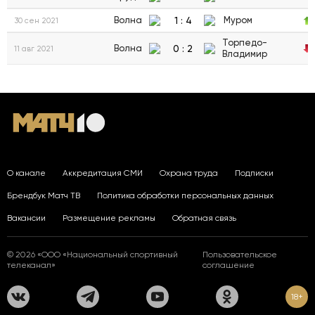
1
:
4
Волна
Муром
30 сен 2021
Торпедо-
0
:
2
Волна
11 авг 2021
Владимир
О канале
Аккредитация СМИ
Охрана труда
Подписки
Брендбук Матч ТВ
Политика обработки персональных данных
Вакансии
Размещение рекламы
Обратная связь
© 2026 «ООО «Национальный спортивный
Пользовательское
телеканал»
соглашение
18+