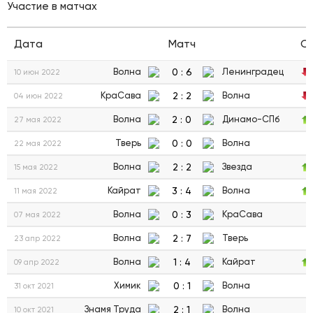
Участие в матчах
Дата
Матч
С
0
:
6
Волна
Ленинградец
10 июн 2022
2
:
2
КраСава
Волна
04 июн 2022
2
:
0
Волна
Динамо-СПб
27 мая 2022
0
:
0
Тверь
Волна
22 мая 2022
2
:
2
Волна
Звезда
15 мая 2022
3
:
4
Кайрат
Волна
11 мая 2022
0
:
3
Волна
КраСава
07 мая 2022
2
:
7
Волна
Тверь
23 апр 2022
1
:
4
Волна
Кайрат
09 апр 2022
0
:
1
Химик
Волна
31 окт 2021
2
:
1
Знамя Труда
Волна
10 окт 2021