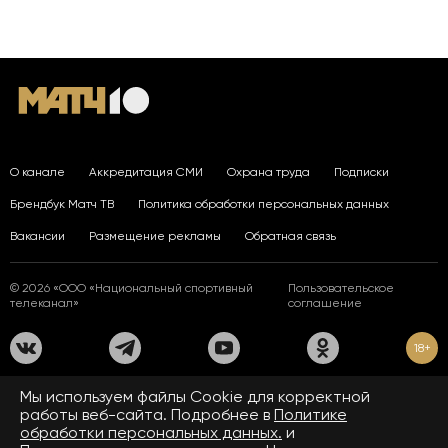
О канале
Аккредитация СМИ
Охрана труда
Подписки
Брендбук Матч ТВ
Политика обработки персональных данных
Вакансии
Размещение рекламы
Обратная связь
© 2026 «ООО «Национальный спортивный
Пользовательское
телеканал»
соглашение
18+
На сайте применяются рекомендательные технологии. Подробнее
Мы используем файлы Сookie для корректной
в
Правилах применения рекомендательных технологий.
работы веб-сайта. Подробнее в
Политике
обработки персональных данных.
и
Средство массовой информации сетевое издание «www.matchtv.ru»
зарегистрировано Федеральной службой по надзору в сфере связи,