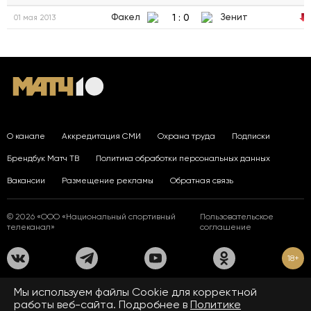
1
:
0
Факел
Зенит
01 мая 2013
О канале
Аккредитация СМИ
Охрана труда
Подписки
Брендбук Матч ТВ
Политика обработки персональных данных
Вакансии
Размещение рекламы
Обратная связь
© 2026 «ООО «Национальный спортивный
Пользовательское
телеканал»
соглашение
18+
На сайте применяются рекомендательные технологии. Подробнее
Мы используем файлы Сookie для корректной
в
Правилах применения рекомендательных технологий.
работы веб-сайта. Подробнее в
Политике