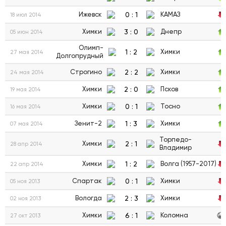
0
:
1
Ижевск
КАМАЗ
18 июл 2014
3
:
0
Химки
Днепр
05 июн 2014
Олимп-
1
:
2
Химки
27 мая 2014
Долгопрудный
2
:
2
Строгино
Химки
24 мая 2014
2
:
0
Химки
Псков
19 мая 2014
0
:
1
Химки
Тосно
16 мая 2014
1
:
3
Зенит-2
Химки
07 мая 2014
Торпедо-
2
:
1
Химки
28 апр 2014
Владимир
1
:
2
Химки
Волга (1957-2017)
22 апр 2014
0
:
1
Спартак
Химки
05 ноя 2013
2
:
3
Вологда
Химки
02 ноя 2013
6
:
1
Химки
Коломна
27 окт 2013