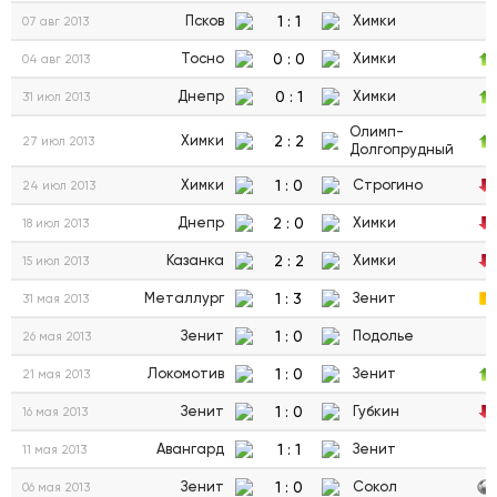
1
:
1
Псков
Химки
07 авг 2013
0
:
0
Тосно
Химки
04 авг 2013
0
:
1
Днепр
Химки
31 июл 2013
Олимп-
2
:
2
Химки
27 июл 2013
Долгопрудный
1
:
0
Химки
Строгино
24 июл 2013
2
:
0
Днепр
Химки
18 июл 2013
2
:
2
Казанка
Химки
15 июл 2013
1
:
3
Металлург
Зенит
31 мая 2013
1
:
0
Зенит
Подолье
26 мая 2013
1
:
0
Локомотив
Зенит
21 мая 2013
1
:
0
Зенит
Губкин
16 мая 2013
1
:
1
Авангард
Зенит
11 мая 2013
1
:
0
Зенит
Сокол
06 мая 2013