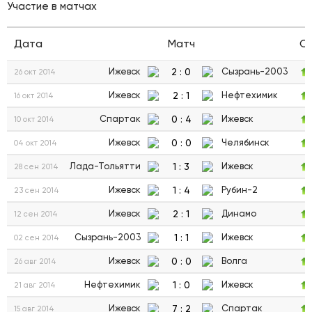
Участие в матчах
Дата
Матч
С
2
:
0
Ижевск
Сызрань-2003
26 окт 2014
2
:
1
Ижевск
Нефтехимик
16 окт 2014
0
:
4
Спартак
Ижевск
10 окт 2014
0
:
0
Ижевск
Челябинск
04 окт 2014
1
:
3
Лада-Тольятти
Ижевск
28 сен 2014
1
:
4
Ижевск
Рубин-2
23 сен 2014
2
:
1
Ижевск
Динамо
12 сен 2014
1
:
1
Сызрань-2003
Ижевск
02 сен 2014
0
:
0
Ижевск
Волга
26 авг 2014
1
:
0
Нефтехимик
Ижевск
21 авг 2014
7
:
2
Ижевск
Спартак
15 авг 2014