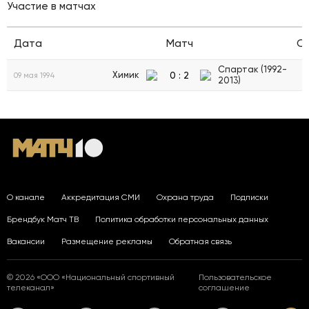
Участие в матчах
Дата
Матч
С
Спартак (1992-
0
:
2
Химик
09 мая 1994
2013)
О канале
Аккредитация СМИ
Охрана труда
Подписки
Брендбук Матч ТВ
Политика обработки персональных данных
Вакансии
Размещение рекламы
Обратная связь
© 2026 «ООО «Национальный спортивный
Пользовательское
телеканал»
соглашение