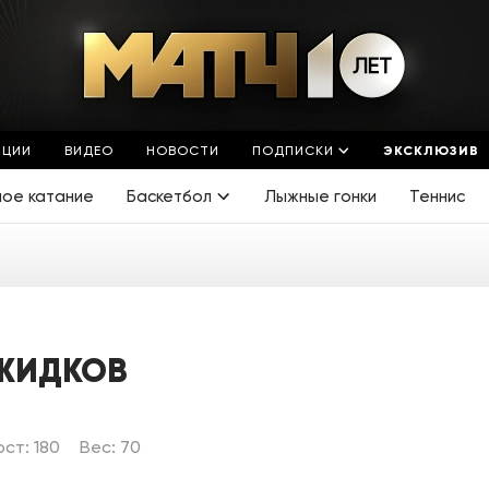
ЯЦИИ
ВИДЕО
НОВОСТИ
ПОДПИСКИ
ЭКСКЛЮЗИВ
ное катание
Баскетбол
Лыжные гонки
Теннис
ЖИДКОВ
ост: 180
Вес: 70