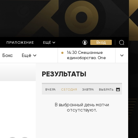
Вход
ПРИЛОЖЕНИЕ
ЕЩЁ
14:30 Смешанные
Бокс
Ещё
единоборства. One
FC. Прямая
трансляция из
РЕЗУЛЬТАТЫ
Таиланда
ВЧЕРА
СЕГОДНЯ
ЗАВТРА
ВЫБРАТЬ
В выбранный день матчи
отсутствуют.