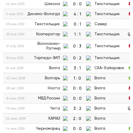
0
:
0
Шексна
Текстильщик
14 мая 2010
4
:
1
Динамо-Вологда
Текстильщик
11 мая 2010
0
:
1
Текстильщик
Север
03 мая 2010
1
:
1
Кооператор
Текстильщик
25 апр 2010
Волочанин-
0
:
3
Текстильщик
21 апр 2010
Ратмир
0
:
2
Торпедо-ЗИЛ
Текстильщик
18 апр 2010
3
:
1
Волга
СКА-Хабаровск
01 ноя 2009
1
:
0
Волгарь
Волга
22 сен 2009
0
:
0
Носта
Волга
28 авг 2009
0
:
0
МВД России
Волга
16 июн 2009
3
:
2
Чита
Волга
13 июн 2009
2
:
0
КАМАЗ
Волга
02 июн 2009
0
:
0
Черноморец
Волга
14 мая 2009