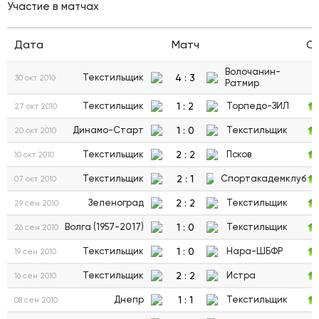
Участие в матчах
Дата
Матч
С
Волочанин-
4
:
3
Текстильщик
30 окт 2010
Ратмир
1
:
2
Текстильщик
Торпедо-ЗИЛ
27 окт 2010
1
:
0
Динамо-Старт
Текстильщик
20 окт 2010
2
:
2
Текстильщик
Псков
10 окт 2010
2
:
1
Текстильщик
Спортакадемклуб
07 окт 2010
2
:
2
Зеленоград
Текстильщик
29 сен 2010
1
:
0
Волга (1957-2017)
Текстильщик
26 сен 2010
1
:
0
Текстильщик
Нара-ШБФР
19 сен 2010
2
:
2
Текстильщик
Истра
16 сен 2010
1
:
1
Днепр
Текстильщик
08 сен 2010