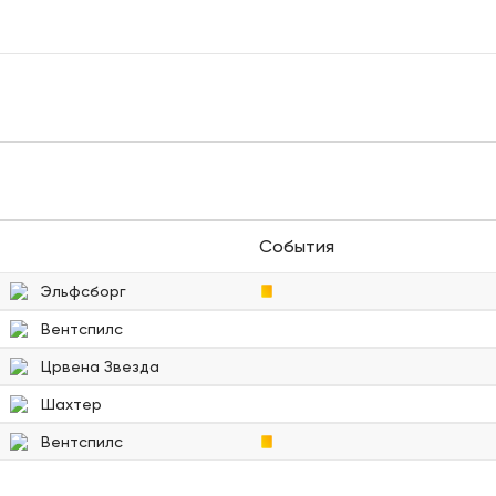
События
Эльфсборг
Вентспилс
Црвена Звезда
Шахтер
Вентспилс