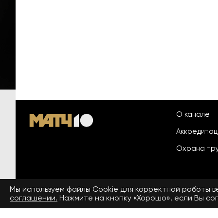
О канале
Аккредита
Охрана тр
Мы используем файлы Сookie для корректной работы 
© 2026 «ООО «Национальный
соглашении.
Нажмите на кнопку «Хорошо», если Вы сог
Пользовател
спортивный телеканал»