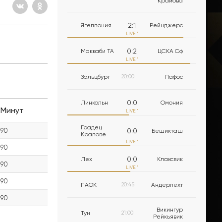
Крайова
2
:
1
Ягеллония
Рейнджерс
LIVE
'
0
:
2
Маккаби ТА
ЦСКА Сф
LIVE
'
Зальцбург
20:00
Пафос
0
:
0
Линкольн
Омония
Минут
LIVE
'
Градец
90
0
:
0
Бешикташ
Кралове
LIVE
'
90
0
:
0
Лех
Клаксвик
90
LIVE
'
90
ПАОК
20:45
Андерлехт
90
Викингур
Тун
21:00
Рейкьявик