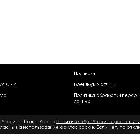
Подписки
ция СМИ
Брендбук Матч ТВ
уда
Политика обработки персон
данных
веб-сайта. Подробнее в
Политике обработки персональны
ласны на использование файлов cookie. Если нет, то отк
ьское соглашение