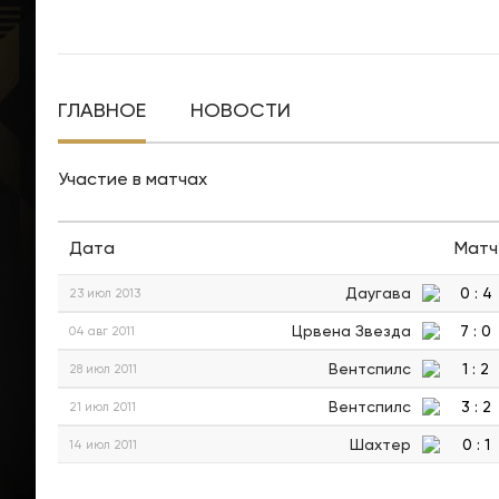
ГЛАВНОЕ
НОВОСТИ
Участие в матчах
Дата
Матч
Даугава
0
:
4
23 июл 2013
Црвена Звезда
7
:
0
04 авг 2011
Вентспилс
1
:
2
28 июл 2011
Вентспилс
3
:
2
21 июл 2011
Шахтер
0
:
1
14 июл 2011