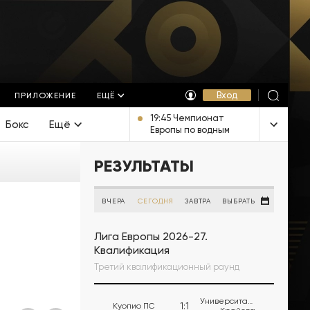
Вход
ПРИЛОЖЕНИЕ
ЕЩЁ
19:45 Чемпионат
Бокс
Ещё
Европы по водным
видам спорта. Прыжки
в воду. Мужчины.
РЕЗУЛЬТАТЫ
Вышка. Прямая
трансляция из
Франции
ВЧЕРА
СЕГОДНЯ
ЗАВТРА
ВЫБРАТЬ
Лига Европы 2026-27.
Квалификация
Третий квалификационный раунд
Университатя
1
:
1
Куопио ПС