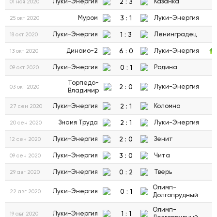
2
:
3
Луки-Энергия
Казанка
01 ноя 2020
3
:
1
Муром
Луки-Энергия
25 окт 2020
1
:
3
Луки-Энергия
Ленинградец
18 окт 2020
6
:
0
Динамо-2
Луки-Энергия
13 окт 2020
0
:
1
Луки-Энергия
Родина
09 окт 2020
Торпедо-
2
:
0
Луки-Энергия
03 окт 2020
Владимир
2
:
1
Луки-Энергия
Коломна
27 сен 2020
2
:
1
Знамя Труда
Луки-Энергия
20 сен 2020
2
:
0
Луки-Энергия
Зенит
12 сен 2020
3
:
0
Луки-Энергия
Чита
09 сен 2020
0
:
2
Луки-Энергия
Тверь
29 авг 2020
Олимп-
0
:
1
Луки-Энергия
22 авг 2020
Долгопрудный
Олимп-
1
:
1
Луки-Энергия
19 авг 2020