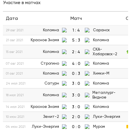
Участие в матчах
Дата
Матч
С
1
:
4
Коломна
Саранск
29 авг 2021
5
:
3
Красное Знамя
Коломна
21 авг 2021
СКА-
2
:
4
Коломна
15 авг 2021
Хабаровск-2
4
:
0
Строгино
Коломна
07 авг 2021
0
:
3
Коломна
Химки-М
01 авг 2021
3
:
0
Сатурн
Коломна
24 июл 2021
Металлург-
3
:
0
Коломна
18 июл 2021
Видное
3
:
0
Красное Знамя
Коломна
14 июл 2021
2
:
0
Зенит-2
Луки-Энергия
10 июн 2021
0
:
0
Луки-Энергия
Муром
04 июн 2021