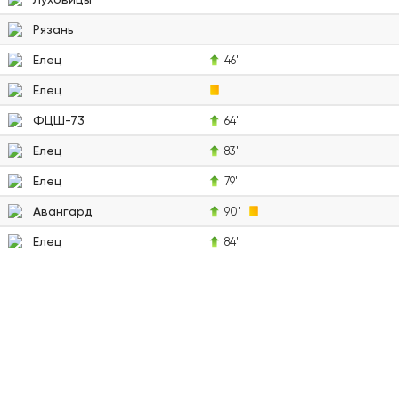
Рязань
Елец
46'
Елец
ФЦШ-73
64'
Елец
83'
Елец
79'
Авангард
90'
Елец
84'