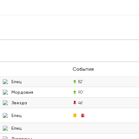
События
Елец
82'
Мордовия
90'
Звезда
46'
Елец
Елец
Луховицы