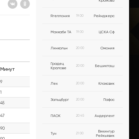
Крайова
Ягеллония
19:00
Рейнджерс
Маккаби ТА
19:00
ЦСКА Сф
Линкольн
20:00
Омония
Градец
20:00
Бешикташ
Кралове
Минут
9
Лех
20:00
Клаксвик
1
Зальцбург
20:00
Пафос
45
47
ПАОК
20:45
Андерлехт
90
Викингур
Тун
21:00
Рейкьявик
90