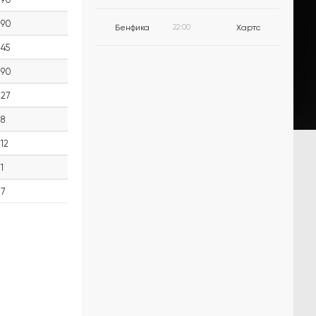
90
Бенфика
22:00
Хартс
45
90
27
8
12
1
7