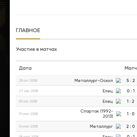
ГЛАВНОЕ
Участие в матчах
Дата
Матч
Металлург-Оскол
5
:
2
28 окт 2008
Елец
0
:
1
27 авг 2008
Елец
1
:
2
05 авг 2008
Спартак (1992-
1
:
0
19 июл 2008
2013)
Металлург
2
:
0
16 июл 2008
Елец
0
:
1
08 июл 2008