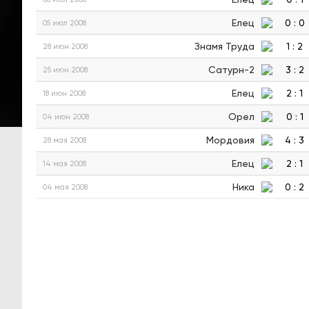
Елец
0
:
0
05 июл 2008
Знамя Труда
1
:
2
28 июн 2008
Сатурн-2
3
:
2
25 июн 2008
Елец
2
:
1
18 июн 2008
Орел
0
:
1
04 июн 2008
Мордовия
4
:
3
28 мая 2008
Елец
2
:
1
14 мая 2008
Ника
0
:
2
04 мая 2008