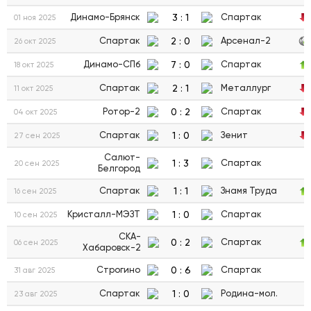
3
:
1
Динамо-Брянск
Спартак
01 ноя 2025
2
:
0
Спартак
Арсенал-2
26 окт 2025
7
:
0
Динамо-СПб
Спартак
18 окт 2025
2
:
1
Спартак
Металлург
11 окт 2025
0
:
2
Ротор-2
Спартак
04 окт 2025
1
:
0
Спартак
Зенит
27 сен 2025
Салют-
1
:
3
Спартак
20 сен 2025
Белгород
1
:
1
Спартак
Знамя Труда
16 сен 2025
1
:
0
Кристалл-МЭЗТ
Спартак
10 сен 2025
СКА-
0
:
2
Спартак
06 сен 2025
Хабаровск-2
0
:
6
Строгино
Спартак
31 авг 2025
1
:
0
Спартак
Родина-мол.
23 авг 2025