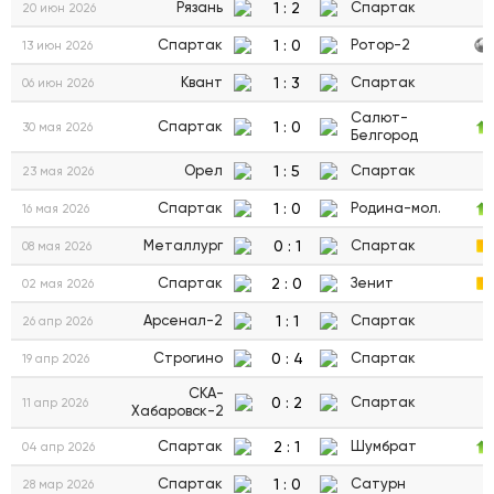
1
:
2
Рязань
Спартак
20 июн 2026
1
:
0
Спартак
Ротор-2
13 июн 2026
1
:
3
Квант
Спартак
06 июн 2026
Салют-
1
:
0
Спартак
30 мая 2026
Белгород
1
:
5
Орел
Спартак
23 мая 2026
1
:
0
Спартак
Родина-мол.
16 мая 2026
0
:
1
Металлург
Спартак
08 мая 2026
2
:
0
Спартак
Зенит
02 мая 2026
1
:
1
Арсенал-2
Спартак
26 апр 2026
0
:
4
Строгино
Спартак
19 апр 2026
СКА-
0
:
2
Спартак
11 апр 2026
Хабаровск-2
2
:
1
Спартак
Шумбрат
04 апр 2026
1
:
0
Спартак
Сатурн
28 мар 2026