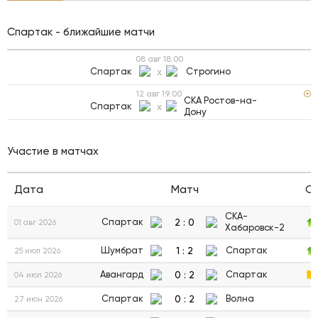
Спартак - ближайшие матчи
08 авг
18:00
Спартак
x
Строгино
12 авг
19:00
СКА Ростов-на-
Спартак
x
Дону
Участие в матчах
Дата
Матч
С
СКА-
2
:
0
Спартак
01 авг 2026
Хабаровск-2
1
:
2
Шумбрат
Спартак
25 июл 2026
0
:
2
Авангард
Спартак
04 июл 2026
0
:
2
Спартак
Волна
27 июн 2026