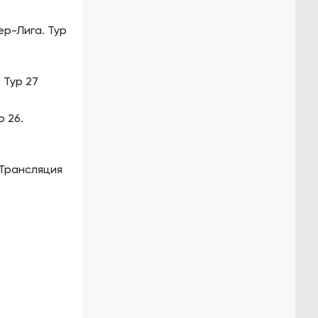
ер-Лига. Тур
 Тур 27
 26.
 Трансляция