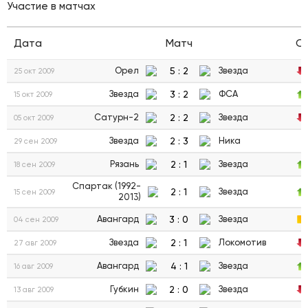
Участие в матчах
Дата
Матч
С
5
:
2
Орел
Звезда
25 окт 2009
3
:
2
Звезда
ФСА
15 окт 2009
2
:
2
Сатурн-2
Звезда
05 окт 2009
2
:
3
Звезда
Ника
29 сен 2009
2
:
1
Рязань
Звезда
18 сен 2009
Спартак (1992-
2
:
1
Звезда
15 сен 2009
2013)
3
:
0
Авангард
Звезда
04 сен 2009
2
:
1
Звезда
Локомотив
27 авг 2009
4
:
1
Авангард
Звезда
16 авг 2009
2
:
0
Губкин
Звезда
13 авг 2009