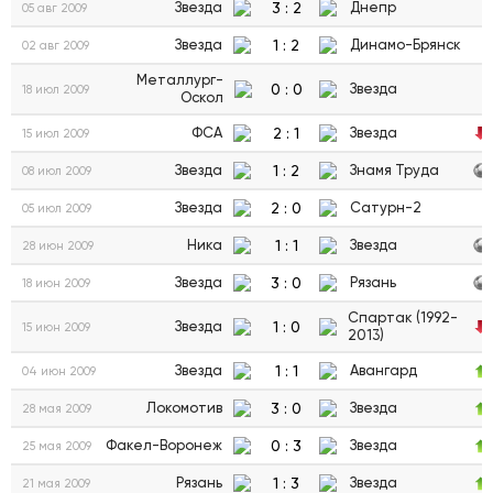
3
:
2
Звезда
Днепр
05 авг 2009
1
:
2
Звезда
Динамо-Брянск
02 авг 2009
Металлург-
0
:
0
Звезда
18 июл 2009
Оскол
2
:
1
ФСА
Звезда
15 июл 2009
1
:
2
Звезда
Знамя Труда
08 июл 2009
2
:
0
Звезда
Сатурн-2
05 июл 2009
1
:
1
Ника
Звезда
28 июн 2009
3
:
0
Звезда
Рязань
18 июн 2009
Спартак (1992-
1
:
0
Звезда
15 июн 2009
2013)
1
:
1
Звезда
Авангард
04 июн 2009
3
:
0
Локомотив
Звезда
28 мая 2009
0
:
3
Факел-Воронеж
Звезда
25 мая 2009
1
:
3
Рязань
Звезда
21 мая 2009