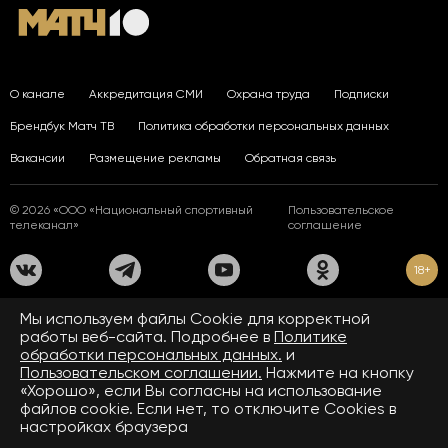
О канале
Аккредитация СМИ
Охрана труда
Подписки
Брендбук Матч ТВ
Политика обработки персональных данных
Вакансии
Размещение рекламы
Обратная связь
© 2026 «ООО «Национальный спортивный
Пользовательское
телеканал»
соглашение
18+
На сайте применяются рекомендательные технологии. Подробнее
Мы используем файлы Сookie для корректной
в
Правилах применения рекомендательных технологий.
работы веб-сайта. Подробнее в
Политике
обработки персональных данных.
и
Средство массовой информации сетевое издание «www.matchtv.ru»
зарегистрировано Федеральной службой по надзору в сфере связи,
Пользовательском соглашении.
Нажмите на кнопку
информационных технологий и массовых коммуникаций (Роскомнадзор).
«Хорошо», если Вы согласны на использование
Свидетельство о регистрации средства массовой информации ЭЛ № ФС 77 - 72390
файлов cookie. Если нет, то отключите Cookies в
от 28.02.2018. Название — www.matchtv.ru.
Учредитель (соучредители) СМИ сетевого издания «www.matchtv.ru»: ООО
настройках браузера
«Национальный спортивный телеканал», главный редактор СМИ сетевого издания
«www.matchtv.ru»: Конов В.А., номер телефона редакции СМИ сетевого издания