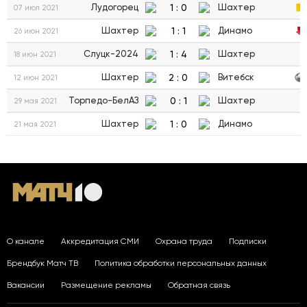
1
:
0
Лудогорец
Шахтер
07 июл 2021
1
:
1
Шахтер
Динамо
26 июн 2021
1
:
4
Слуцк-2024
Шахтер
18 июн 2021
2
:
0
Шахтер
Витебск
12 июн 2021
0
:
1
Торпедо-БелАЗ
Шахтер
29 мая 2021
1
:
0
Шахтер
Динамо
21 мая 2021
О канале
Аккредитация СМИ
Охрана труда
Подписки
Брендбук Матч ТВ
Политика обработки персональных данных
Вакансии
Размещение рекламы
Обратная связь