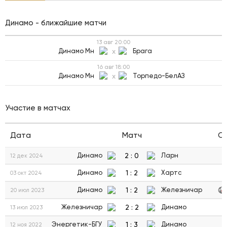
Динамо - ближайшие матчи
13 авг
20:00
Динамо Мн
x
Брага
16 авг
18:00
Динамо Мн
x
Торпедо-БелАЗ
Участие в матчах
Дата
Матч
С
2
:
0
Динамо
Ларн
12 дек 2024
1
:
2
Динамо
Хартс
03 окт 2024
1
:
2
Динамо
Железничар
20 июл 2023
2
:
2
Железничар
Динамо
13 июл 2023
1
:
3
Энергетик-БГУ
Динамо
12 ноя 2022