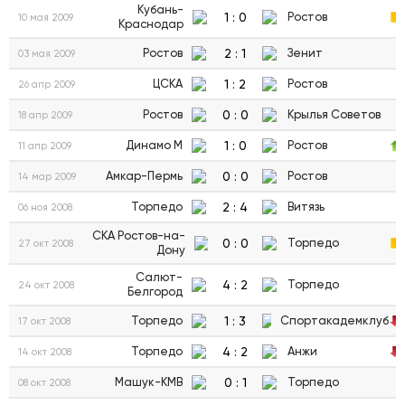
Кубань-
1
:
0
Ростов
10 мая 2009
Краснодар
2
:
1
Ростов
Зенит
03 мая 2009
1
:
2
ЦСКА
Ростов
26 апр 2009
0
:
0
Ростов
Крылья Советов
18 апр 2009
1
:
0
Динамо М
Ростов
11 апр 2009
0
:
0
Амкар-Пермь
Ростов
14 мар 2009
2
:
4
Торпедо
Витязь
06 ноя 2008
СКА Ростов-на-
0
:
0
Торпедо
27 окт 2008
Дону
Салют-
4
:
2
Торпедо
24 окт 2008
Белгород
1
:
3
Торпедо
Спортакадемклуб
17 окт 2008
4
:
2
Торпедо
Анжи
14 окт 2008
0
:
1
Машук-КМВ
Торпедо
08 окт 2008