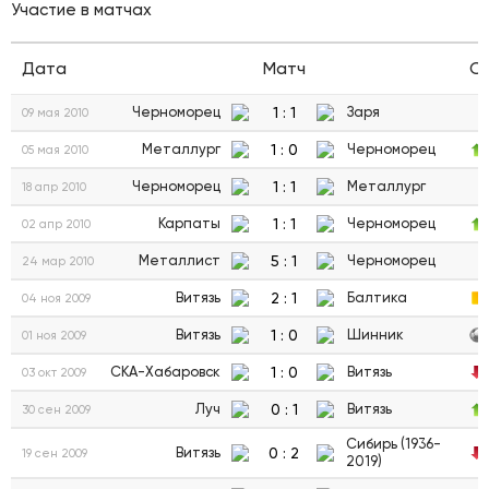
Участие в матчах
Дата
Матч
С
1
:
1
Черноморец
Заря
09 мая 2010
1
:
0
Металлург
Черноморец
05 мая 2010
1
:
1
Черноморец
Металлург
18 апр 2010
1
:
1
Карпаты
Черноморец
02 апр 2010
5
:
1
Металлист
Черноморец
24 мар 2010
2
:
1
Витязь
Балтика
04 ноя 2009
1
:
0
Витязь
Шинник
01 ноя 2009
1
:
0
СКА-Хабаровск
Витязь
03 окт 2009
0
:
1
Луч
Витязь
30 сен 2009
Сибирь (1936-
0
:
2
Витязь
19 сен 2009
2019)