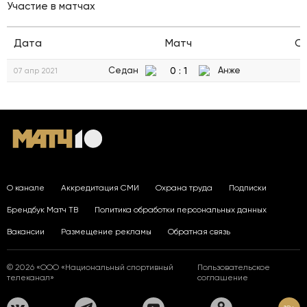
Участие в матчах
Дата
Матч
С
0
:
1
Седан
Анже
07 апр 2021
О канале
Аккредитация СМИ
Охрана труда
Подписки
Брендбук Матч ТВ
Политика обработки персональных данных
Вакансии
Размещение рекламы
Обратная связь
© 2026 «ООО «Национальный спортивный
Пользовательское
телеканал»
соглашение