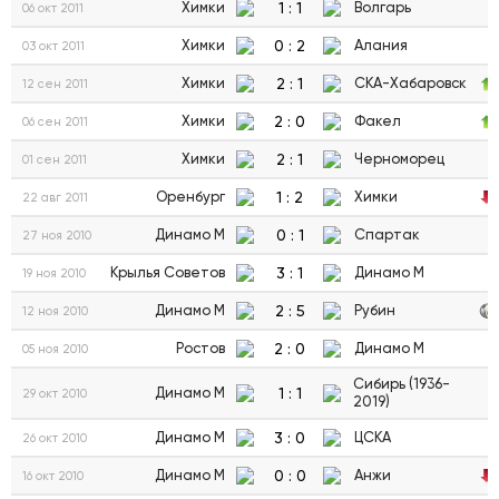
1
:
1
Химки
Волгарь
06 окт 2011
0
:
2
Химки
Алания
03 окт 2011
2
:
1
Химки
СКА-Хабаровск
12 сен 2011
2
:
0
Химки
Факел
06 сен 2011
2
:
1
Химки
Черноморец
01 сен 2011
1
:
2
Оренбург
Химки
22 авг 2011
0
:
1
Динамо М
Спартак
27 ноя 2010
3
:
1
Крылья Советов
Динамо М
19 ноя 2010
2
:
5
Динамо М
Рубин
12 ноя 2010
2
:
0
Ростов
Динамо М
05 ноя 2010
Сибирь (1936-
1
:
1
Динамо М
29 окт 2010
2019)
3
:
0
Динамо М
ЦСКА
26 окт 2010
0
:
0
Динамо М
Анжи
16 окт 2010