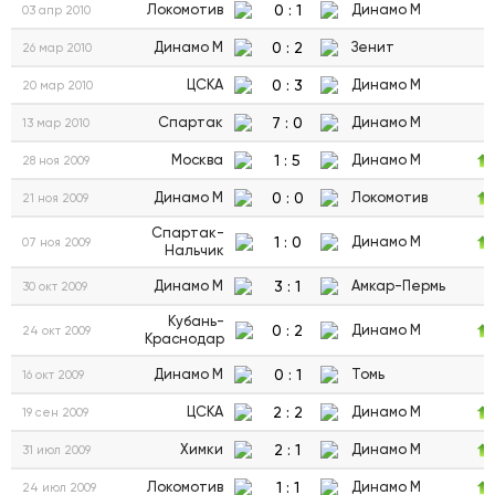
0
:
1
Локомотив
Динамо М
03 апр 2010
0
:
2
Динамо М
Зенит
26 мар 2010
0
:
3
ЦСКА
Динамо М
20 мар 2010
7
:
0
Спартак
Динамо М
13 мар 2010
1
:
5
Москва
Динамо М
28 ноя 2009
0
:
0
Динамо М
Локомотив
21 ноя 2009
Спартак-
1
:
0
Динамо М
07 ноя 2009
Нальчик
3
:
1
Динамо М
Амкар-Пермь
30 окт 2009
Кубань-
0
:
2
Динамо М
24 окт 2009
Краснодар
0
:
1
Динамо М
Томь
16 окт 2009
2
:
2
ЦСКА
Динамо М
19 сен 2009
2
:
1
Химки
Динамо М
31 июл 2009
1
:
1
Локомотив
Динамо М
24 июл 2009