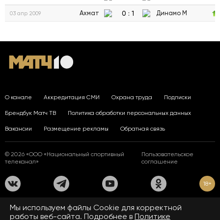
0
:
1
Ахмат
Динамо М
03 апр 2009
О канале
Аккредитация СМИ
Охрана труда
Подписки
Брендбук Матч ТВ
Политика обработки персональных данных
Вакансии
Размещение рекламы
Обратная связь
© 2026 «ООО «Национальный спортивный
Пользовательское
телеканал»
соглашение
18+
На сайте применяются рекомендательные технологии. Подробнее
Мы используем файлы Сookie для корректной
в
Правилах применения рекомендательных технологий.
работы веб-сайта. Подробнее в
Политике