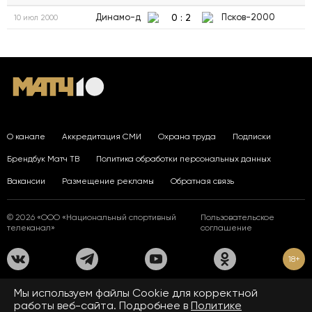
0
:
2
Динамо-д
Псков-2000
10 июл 2000
О канале
Аккредитация СМИ
Охрана труда
Подписки
Брендбук Матч ТВ
Политика обработки персональных данных
Вакансии
Размещение рекламы
Обратная связь
© 2026 «ООО «Национальный спортивный
Пользовательское
телеканал»
соглашение
18+
На сайте применяются рекомендательные технологии. Подробнее
Мы используем файлы Сookie для корректной
в
Правилах применения рекомендательных технологий.
работы веб-сайта. Подробнее в
Политике