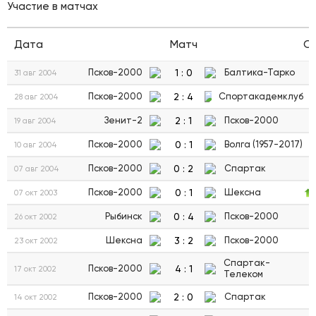
Участие в матчах
Дата
Матч
С
1
:
0
Псков-2000
Балтика-Тарко
31 авг 2004
2
:
4
Псков-2000
Спортакадемклуб
28 авг 2004
2
:
1
Зенит-2
Псков-2000
19 авг 2004
0
:
1
Псков-2000
Волга (1957-2017)
10 авг 2004
0
:
2
Псков-2000
Спартак
07 авг 2004
0
:
1
Псков-2000
Шексна
07 окт 2003
0
:
4
Рыбинск
Псков-2000
26 окт 2002
3
:
2
Шексна
Псков-2000
23 окт 2002
Спартак-
4
:
1
Псков-2000
17 окт 2002
Телеком
2
:
0
Псков-2000
Спартак
14 окт 2002