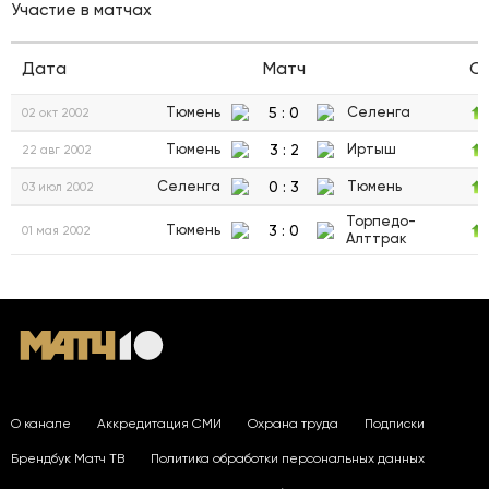
Участие в матчах
Дата
Матч
С
5
:
0
Тюмень
Селенга
02 окт 2002
3
:
2
Тюмень
Иртыш
22 авг 2002
0
:
3
Селенга
Тюмень
03 июл 2002
Торпедо-
3
:
0
Тюмень
01 мая 2002
Алттрак
О канале
Аккредитация СМИ
Охрана труда
Подписки
Брендбук Матч ТВ
Политика обработки персональных данных