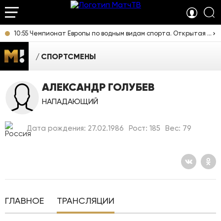
10:55 Чемпионат Европы по водным видам спорта. Открытая вода. Смешанная эстафета. Прямая трансляция из Франции
СПОРТСМЕНЫ
АЛЕКСАНДР ГОЛУБЕВ
НАПАДАЮЩИЙ
Дата рождения: 27.02.1986
Рост: 185
Вес: 79
ГЛАВНОЕ
ТРАНСЛЯЦИИ