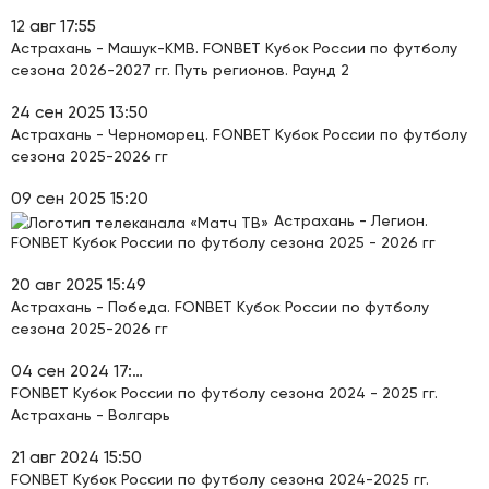
12 авг 17:55
Астрахань - Машук-КМВ. FONBET Кубок России по футболу
сезона 2026-2027 гг. Путь регионов. Раунд 2
24 сен 2025 13:50
Астрахань - Черноморец. FONBET Кубок России по футболу
сезона 2025-2026 гг
09 сен 2025 15:20
Астрахань - Легион.
FONBET Кубок России по футболу сезона 2025 - 2026 гг
20 авг 2025 15:49
Астрахань - Победа. FONBET Кубок России по футболу
сезона 2025-2026 гг
04 сен 2024 17:40
FONBET Кубок России по футболу сезона 2024 - 2025 гг.
Астрахань - Волгарь
21 авг 2024 15:50
FONBET Кубок России по футболу сезона 2024-2025 гг.