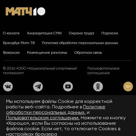
О канале
Аккредитация СМИ
Охрана труда
Подписки
Брендбук Матч ТВ
Политика обработки персональных данных
Вакансии
Размещение рекламы
Обратная связь
© 2026 «ООО «Национальный спортивный
Пользовательское
телеканал»
соглашение
18+
На сайте применяются рекомендательные технологии. Подробнее
Мы используем файлы Сookie для корректной
в
Правилах применения рекомендательных технологий.
работы веб-сайта. Подробнее в
Политике
обработки персональных данных.
и
Средство массовой информации сетевое издание «www.matchtv.ru»
зарегистрировано Федеральной службой по надзору в сфере связи,
Пользовательском соглашении.
Нажмите на кнопку
информационных технологий и массовых коммуникаций (Роскомнадзор).
«Хорошо», если Вы согласны на использование
Свидетельство о регистрации средства массовой информации ЭЛ № ФС 77 - 72390
файлов cookie. Если нет, то отключите Cookies в
от 28.02.2018. Название — www.matchtv.ru.
Учредитель (соучредители) СМИ сетевого издания «www.matchtv.ru»: ООО
настройках браузера
«Национальный спортивный телеканал», главный редактор СМИ сетевого издания