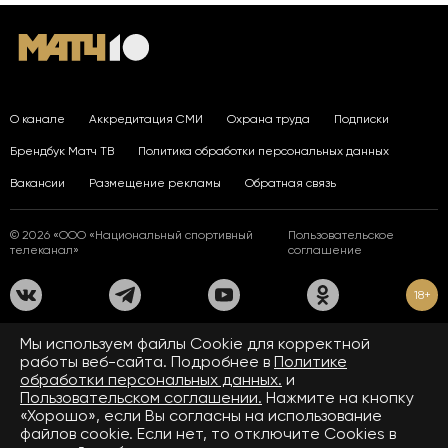
О канале
Аккредитация СМИ
Охрана труда
Подписки
Брендбук Матч ТВ
Политика обработки персональных данных
Вакансии
Размещение рекламы
Обратная связь
© 2026 «ООО «Национальный спортивный
Пользовательское
телеканал»
соглашение
18+
На сайте применяются рекомендательные технологии. Подробнее
Мы используем файлы Сookie для корректной
в
Правилах применения рекомендательных технологий.
работы веб-сайта. Подробнее в
Политике
обработки персональных данных.
и
Средство массовой информации сетевое издание «www.matchtv.ru»
зарегистрировано Федеральной службой по надзору в сфере связи,
Пользовательском соглашении.
Нажмите на кнопку
информационных технологий и массовых коммуникаций (Роскомнадзор).
«Хорошо», если Вы согласны на использование
Свидетельство о регистрации средства массовой информации ЭЛ № ФС 77 - 72390
файлов cookie. Если нет, то отключите Cookies в
от 28.02.2018. Название — www.matchtv.ru.
Учредитель (соучредители) СМИ сетевого издания «www.matchtv.ru»: ООО