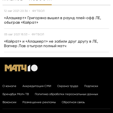
12 авг 2021 20:36
ФУТБОЛ
«Алашкерт» Григоряна вышел в раунд плей-офф ЛЕ,
обыграв «Кайрат»
05 авг 2021 18:53
ФУТБОЛ
«Кайрат» и «Алашкерт» не забили друг другу в ЛЕ,
Вагнер Лав отыграл полный матч
О канале
Аккредитация СМИ
Охрана труда
Подписки
Брендбук Матч ТВ
Политика обработки персональных данных
Вакансии
Размещение рекламы
Обратная связь