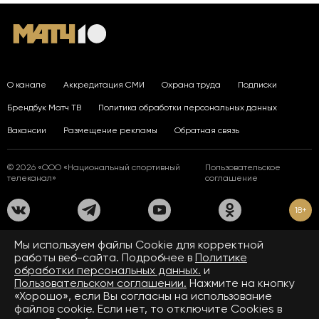
О канале
Аккредитация СМИ
Охрана труда
Подписки
Брендбук Матч ТВ
Политика обработки персональных данных
Вакансии
Размещение рекламы
Обратная связь
© 2026 «ООО «Национальный спортивный
Пользовательское
телеканал»
соглашение
18+
На сайте применяются рекомендательные технологии. Подробнее
Мы используем файлы Сookie для корректной
в
Правилах применения рекомендательных технологий.
работы веб-сайта. Подробнее в
Политике
обработки персональных данных.
и
Средство массовой информации сетевое издание «www.matchtv.ru»
зарегистрировано Федеральной службой по надзору в сфере связи,
Пользовательском соглашении.
Нажмите на кнопку
информационных технологий и массовых коммуникаций (Роскомнадзор).
«Хорошо», если Вы согласны на использование
Свидетельство о регистрации средства массовой информации ЭЛ № ФС 77 - 72390
файлов cookie. Если нет, то отключите Cookies в
от 28.02.2018. Название — www.matchtv.ru.
Учредитель (соучредители) СМИ сетевого издания «www.matchtv.ru»: ООО