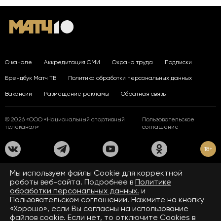
О канале
Аккредитация СМИ
Охрана труда
Подписки
Брендбук Матч ТВ
Политика обработки персональных данных
Вакансии
Размещение рекламы
Обратная связь
© 2026 «ООО «Национальный спортивный
Пользовательское
телеканал»
соглашение
18+
На сайте применяются рекомендательные технологии. Подробнее
Мы используем файлы Сookie для корректной
в
Правилах применения рекомендательных технологий.
работы веб-сайта. Подробнее в
Политике
обработки персональных данных.
и
Средство массовой информации сетевое издание «www.matchtv.ru»
зарегистрировано Федеральной службой по надзору в сфере связи,
Пользовательском соглашении.
Нажмите на кнопку
информационных технологий и массовых коммуникаций (Роскомнадзор).
«Хорошо», если Вы согласны на использование
Свидетельство о регистрации средства массовой информации ЭЛ № ФС 77 - 72390
файлов cookie. Если нет, то отключите Cookies в
от 28.02.2018. Название — www.matchtv.ru.