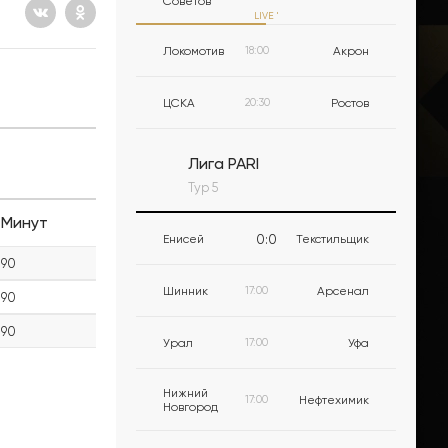
Советов
LIVE
'
Локомотив
18:00
Акрон
ЦСКА
20:30
Ростов
Лига PARI
Тур 5
Минут
0
:
0
Енисей
Текстильщик
90
Шинник
17:00
Арсенал
90
90
Урал
17:00
Уфа
Нижний
17:00
Нефтехимик
Новгород