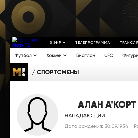
ЭФИР
ТЕЛЕПРОГРАММА
ТРАНСЛ
Футбол
Хоккей
Биатлон
UFC
Фигур
СПОРТСМЕНЫ
АЛАН А'КОРТ
НАПАДАЮЩИЙ
Дата рождения: 30.09.1934
Р