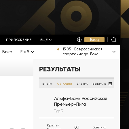
Вход
ПРИЛОЖЕНИЕ
ЕЩЁ
15:05 II Всероссийская
Бокс
Ещё
спартакиада. Бокс.
Финалы. Прямая
трансляция из
РЕЗУЛЬТАТЫ
Челябинска
ВЧЕРА
СЕГОДНЯ
ЗАВТРА
ВЫБРАТЬ
Альфа-Банк Российская
Премьер-Лига
Тур 3
Крылья
0
:
1
Балтика