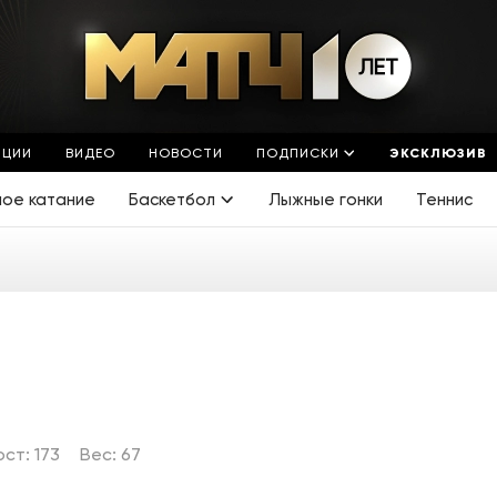
ЯЦИИ
ВИДЕО
НОВОСТИ
ПОДПИСКИ
ЭКСКЛЮЗИВ
ное катание
Баскетбол
Лыжные гонки
Теннис
ост: 173
Вес: 67