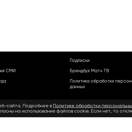
Подписки
ция СМИ
Брендбук Матч ТВ
уда
Политика обработки персон
данных
веб-сайта. Подробнее в
Политике обработки персональны
ласны на использование файлов cookie. Если нет, то отк
ьское соглашение
бнее в
Правилах применения рекомендательных технологий.
.ru» зарегистрировано Федеральной службой по надзору в сфере свя