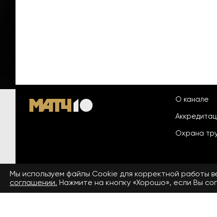
О канале
Аккредита
Охрана тр
Мы используем файлы Сookie для корректной работы 
© 2026 «ООО «Национальный
соглашении.
Нажмите на кнопку «Хорошо», если Вы сог
Пользовател
спортивный телеканал»
На сайте применяются рекомендательные технологии. Подро
Средство массовой информации сетевое издание «www.matchtv