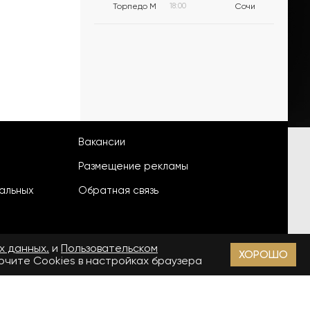
Торпедо М
18:00
Сочи
Вакансии
Размещение рекламы
альных
Обратная связь
х данных.
и
Пользовательском
ХОРОШО
лючите Cookies в настройках браузера
18+
зи, информационных технологий и массовых коммуникаций