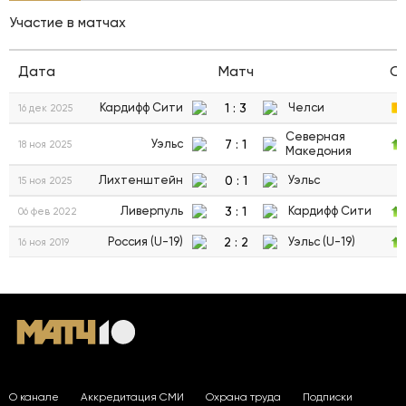
Участие в матчах
Дата
Матч
С
1
:
3
Кардифф Сити
Челси
16 дек 2025
Северная
7
:
1
Уэльс
18 ноя 2025
Македония
0
:
1
Лихтенштейн
Уэльс
15 ноя 2025
3
:
1
Ливерпуль
Кардифф Сити
06 фев 2022
2
:
2
Россия (U-19)
Уэльс (U-19)
16 ноя 2019
О канале
Аккредитация СМИ
Охрана труда
Подписки