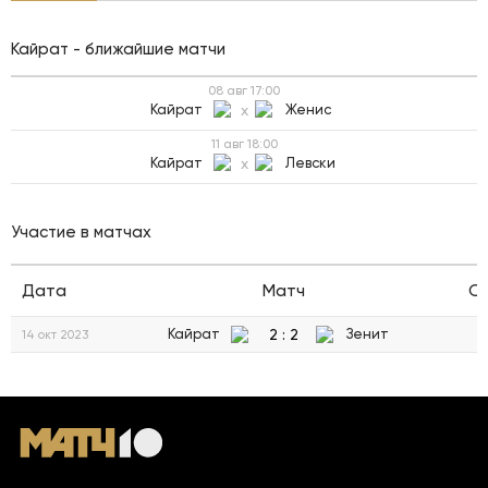
Кайрат - ближайшие матчи
08 авг
17:00
Кайрат
x
Женис
11 авг
18:00
Кайрат
x
Левски
Участие в матчах
Дата
Матч
С
2
:
2
Кайрат
Зенит
14 окт 2023