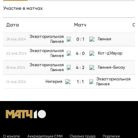
Участие в матчах
Дата
Матч
С
Экваториальная
0
:
1
Гвинея
28 янв 2024
Гвинея
Экваториальная
4
:
0
Кот-д'Ивуар
22 янв 2024
Гвинея
Экваториальная
4
:
2
Гвинея-Бисау
18 янв 2024
Гвинея
Экваториальная
1
:
1
Нигерия
14 янв 2024
Гвинея
О канале
Аккредитация СМИ
Охрана труда
Подписки