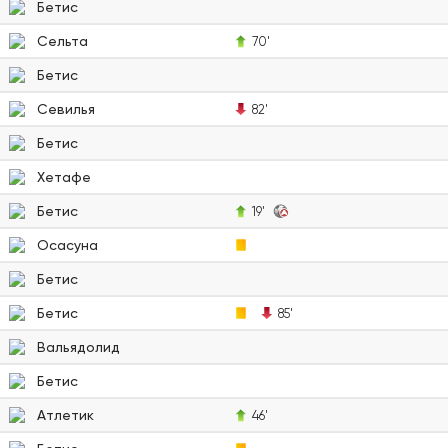
Бетис
Сельта
70'
Бетис
Севилья
82'
Бетис
Хетафе
Бетис
19'
Осасуна
Бетис
Бетис
85'
Вальядолид
Бетис
Атлетик
46'