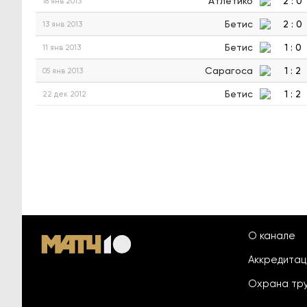
Атлетико
2
:
0
18 янв 2013
Бетис
2
:
0
13 янв 2013
Бетис
1
:
0
11 янв 2013
Сарагоса
1
:
2
05 янв 2013
Бетис
1
:
2
22 дек 2012
О канале
Аккредита
Охрана тр