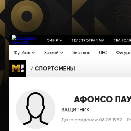
ЭФИР
ТЕЛЕПРОГРАММА
ТРАНСЛ
Футбол
Хоккей
Биатлон
UFC
Фигур
СПОРТСМЕНЫ
АФОНСО ПА
ЗАЩИТНИК
Дата рождения: 06.08.1982
Р