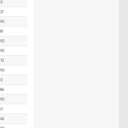
0
21
90
81
90
90
72
90
0
84
90
0
45