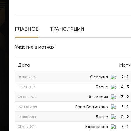
ГЛАВНОЕ
ТРАНСЛЯЦИИ
Участие в матчах
Дата
Матч
Осасуна
2
:
1
18 мая 2014
Бетис
4
:
3
11 мая 2014
Альмерия
3
:
2
04 мая 2014
Райо Вальекано
3
:
1
20 апр 2014
Бетис
0
:
2
13 апр 2014
Барселона
3
:
1
05 апр 2014