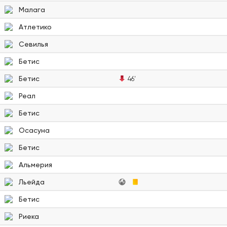
Малага
Атлетико
Севилья
Бетис
Бетис
46'
Реал
Бетис
Осасуна
Бетис
Альмерия
Льейда
Бетис
Риека