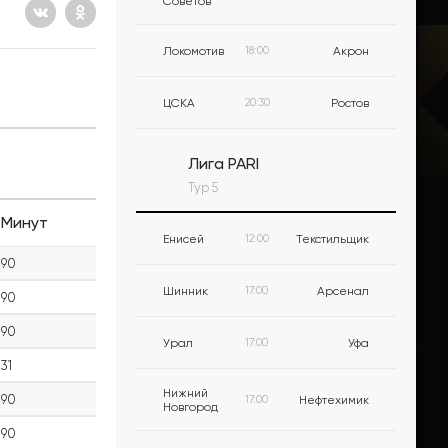
Советов
Локомотив
18:00
Акрон
ЦСКА
20:30
Ростов
Лига PARI
Тур 5
Минут
Енисей
12:00
Текстильщик
90
Шинник
17:00
Арсенал
90
90
Урал
17:00
Уфа
31
Нижний
90
17:00
Нефтехимик
Новгород
90