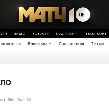
ЯЦИИ
ВИДЕО
НОВОСТИ
ПОДПИСКИ
ЭКСКЛЮЗИВ
ное катание
Баскетбол
Лыжные гонки
Теннис
УЛО
ост: 186
Вес: 82