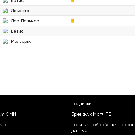
Бетис
Леванте
Лас-Пальмас
Бетис
Мальорка
Подписки
ция СМИ
Брендбук Матч ТВ
уда
Политика обработки персон
данных