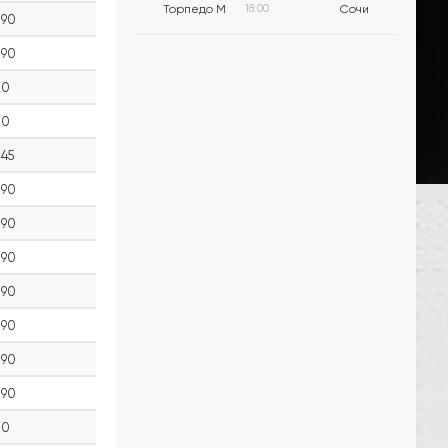
Торпедо М
18:00
Сочи
90
90
0
0
45
90
90
90
90
90
90
90
0