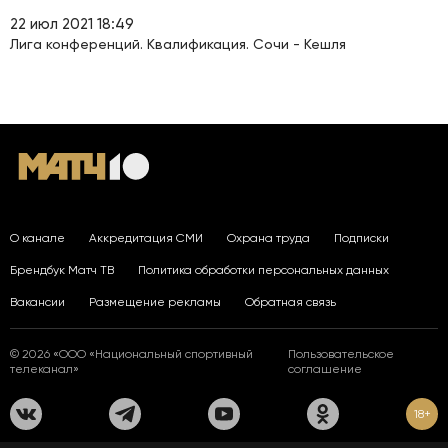
22 июл 2021 18:49
Лига конференций. Квалификация. Сочи - Кешля
О канале
Аккредитация СМИ
Охрана труда
Подписки
Брендбук Матч ТВ
Политика обработки персональных данных
Вакансии
Размещение рекламы
Обратная связь
© 2026 «ООО «Национальный спортивный
Пользовательское
телеканал»
соглашение
18+