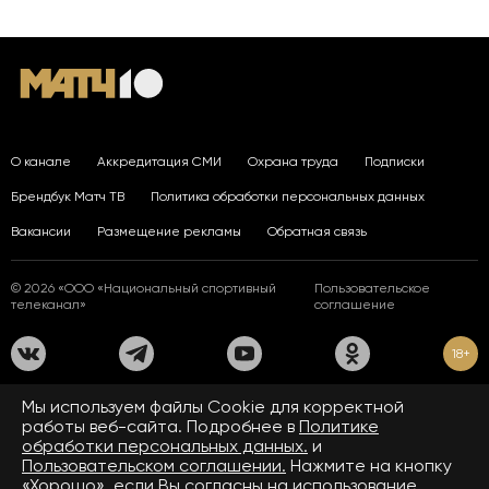
О канале
Аккредитация СМИ
Охрана труда
Подписки
Брендбук Матч ТВ
Политика обработки персональных данных
Вакансии
Размещение рекламы
Обратная связь
© 2026 «ООО «Национальный спортивный
Пользовательское
телеканал»
соглашение
18+
На сайте применяются рекомендательные технологии. Подробнее
Мы используем файлы Сookie для корректной
в
Правилах применения рекомендательных технологий.
работы веб-сайта. Подробнее в
Политике
обработки персональных данных.
и
Средство массовой информации сетевое издание «www.matchtv.ru»
зарегистрировано Федеральной службой по надзору в сфере связи,
Пользовательском соглашении.
Нажмите на кнопку
информационных технологий и массовых коммуникаций (Роскомнадзор).
«Хорошо», если Вы согласны на использование
Свидетельство о регистрации средства массовой информации ЭЛ № ФС 77 - 72390