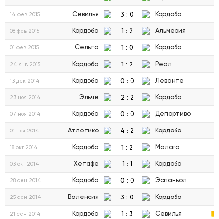
3
:
0
Севилья
Кордоба
14 фев 2015
1
:
2
Кордоба
Альмерия
08 фев 2015
1
:
0
Сельта
Кордоба
01 фев 2015
1
:
2
Кордоба
Реал
24 янв 2015
0
:
0
Кордоба
Леванте
13 дек 2014
2
:
2
Эльче
Кордоба
23 ноя 2014
0
:
0
Кордоба
Депортиво
07 ноя 2014
4
:
2
Атлетико
Кордоба
01 ноя 2014
1
:
2
Кордоба
Малага
18 окт 2014
1
:
1
Хетафе
Кордоба
03 окт 2014
0
:
0
Кордоба
Эспаньол
28 сен 2014
3
:
0
Валенсия
Кордоба
25 сен 2014
1
:
3
Кордоба
Севилья
21 сен 2014