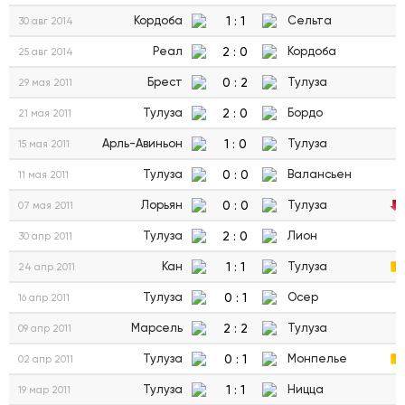
1
:
1
Кордоба
Сельта
30 авг 2014
2
:
0
Реал
Кордоба
25 авг 2014
0
:
2
Брест
Тулуза
29 мая 2011
2
:
0
Тулуза
Бордо
21 мая 2011
1
:
0
Арль-Авиньон
Тулуза
15 мая 2011
0
:
0
Тулуза
Валансьен
11 мая 2011
0
:
0
Лорьян
Тулуза
07 мая 2011
2
:
0
Тулуза
Лион
30 апр 2011
1
:
1
Кан
Тулуза
24 апр 2011
0
:
1
Тулуза
Осер
16 апр 2011
2
:
2
Марсель
Тулуза
09 апр 2011
0
:
1
Тулуза
Монпелье
02 апр 2011
1
:
1
Тулуза
Ницца
19 мар 2011