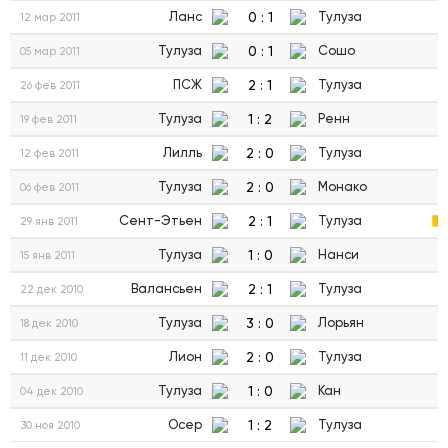
0
:
1
Ланс
Тулуза
12 мар 2011
0
:
1
Тулуза
Сошо
05 мар 2011
2
:
1
ПСЖ
Тулуза
26 фев 2011
1
:
2
Тулуза
Ренн
19 фев 2011
2
:
0
Лилль
Тулуза
12 фев 2011
2
:
0
Тулуза
Монако
06 фев 2011
2
:
1
Сент-Этьен
Тулуза
29 янв 2011
1
:
0
Тулуза
Нанси
15 янв 2011
2
:
1
Валансьен
Тулуза
22 дек 2010
3
:
0
Тулуза
Лорьян
18 дек 2010
2
:
0
Лион
Тулуза
11 дек 2010
1
:
0
Тулуза
Кан
04 дек 2010
1
:
2
Осер
Тулуза
30 ноя 2010