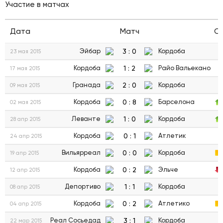
Участие в матчах
Дата
Матч
С
3
:
0
Эйбар
Кордоба
23 мая 2015
1
:
2
Кордоба
Райо Вальекано
17 мая 2015
2
:
0
Гранада
Кордоба
09 мая 2015
0
:
8
Кордоба
Барселона
02 мая 2015
1
:
0
Леванте
Кордоба
28 апр 2015
0
:
1
Кордоба
Атлетик
24 апр 2015
0
:
0
Вильярреал
Кордоба
19 апр 2015
0
:
2
Кордоба
Эльче
12 апр 2015
1
:
1
Депортиво
Кордоба
08 апр 2015
0
:
2
Кордоба
Атлетико
04 апр 2015
3
:
1
Реал Сосьедад
Кордоба
22 мар 2015