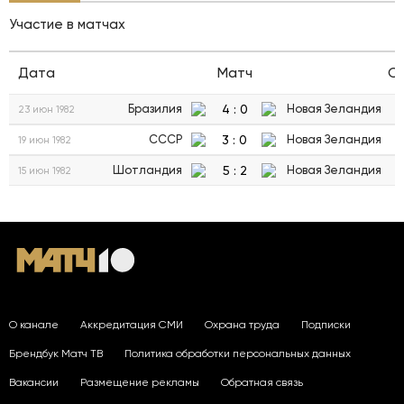
Участие в матчах
Дата
Матч
С
4
:
0
Бразилия
Новая Зеландия
23 июн 1982
3
:
0
СССР
Новая Зеландия
19 июн 1982
5
:
2
Шотландия
Новая Зеландия
15 июн 1982
О канале
Аккредитация СМИ
Охрана труда
Подписки
Брендбук Матч ТВ
Политика обработки персональных данных
Вакансии
Размещение рекламы
Обратная связь