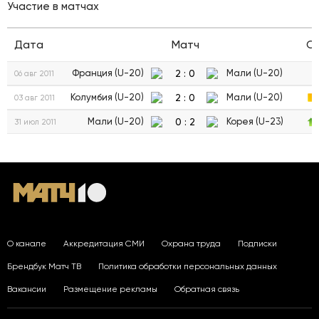
Участие в матчах
Дата
Матч
С
2
:
0
Франция (U-20)
Мали (U-20)
06 авг 2011
2
:
0
Колумбия (U-20)
Мали (U-20)
03 авг 2011
0
:
2
Мали (U-20)
Корея (U-23)
31 июл 2011
О канале
Аккредитация СМИ
Охрана труда
Подписки
Брендбук Матч ТВ
Политика обработки персональных данных
Вакансии
Размещение рекламы
Обратная связь