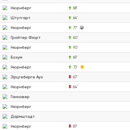
Нюрнберг
68'
Штутгарт
64'
Нюрнберг
77'
Гройтер Фюрт
60'
Нюрнберг
90'
Бохум
69'
Нюрнберг
73'
Эрцгебирге Ауэ
67'
Нюрнберг
64'
Ганновер
Нюрнберг
Дармштадт
Нюрнберг
87'