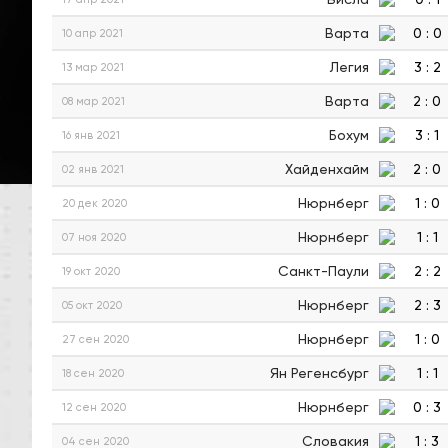
Варта
0
:
0
10 апр 2021
Легия
3
:
2
13 мар 2021
Варта
2
:
0
08 мар 2021
Бохум
3
:
1
16 янв 2021
Хайденхайм
2
:
0
02 янв 2021
Нюрнберг
1
:
0
20 дек 2020
Нюрнберг
1
:
1
07 ноя 2020
Санкт-Паули
2
:
2
19 окт 2020
Нюрнберг
2
:
3
05 окт 2020
Нюрнберг
1
:
0
27 сен 2020
Ян Регенсбург
1
:
1
18 сен 2020
Нюрнберг
0
:
3
12 сен 2020
Словакия
1
:
3
04 сен 2020