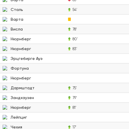
Сталь
54'
Варта
Висла
78'
Нюрнберг
80'
Нюрнберг
83'
Эрцгебирге Ауэ
Фортуна
Нюрнберг
Дармштадт
75'
Зандхаузен
79'
Нюрнберг
81'
Лейпциг
Чехия
17'