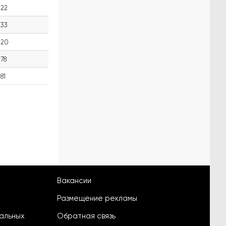
22
33
20
78
81
Вакансии
Размещение рекламы
альных
Обратная связь