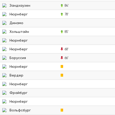
Зандхаузен
84'
Нюрнберг
78'
Динамо
Хольштайн
85'
Нюрнберг
Нюрнберг
68'
Боруссия
66'
Нюрнберг
Вердер
Нюрнберг
Фрайбург
Нюрнберг
Вольфсбург