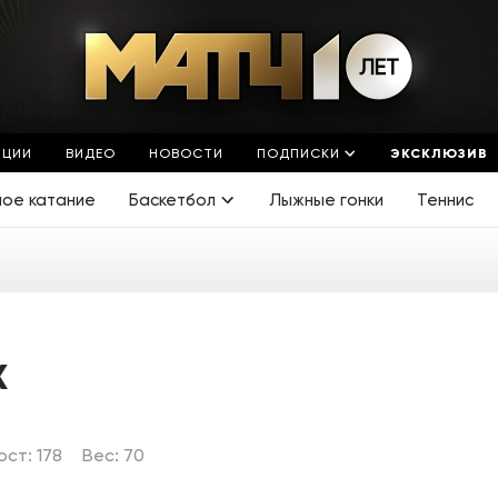
ЯЦИИ
ВИДЕО
НОВОСТИ
ПОДПИСКИ
ЭКСКЛЮЗИВ
ное катание
Баскетбол
Лыжные гонки
Теннис
К
ост: 178
Вес: 70