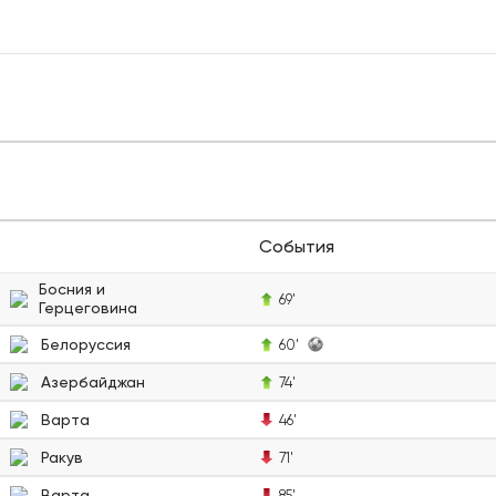
События
Босния и
69'
Герцеговина
Белоруссия
60'
Азербайджан
74'
Варта
46'
Ракув
71'
Варта
85'