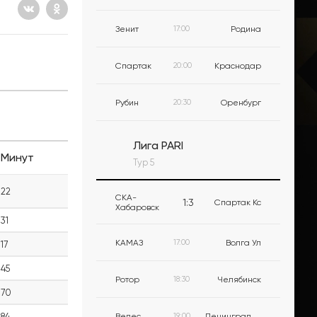
Зенит
17:00
Родина
Спартак
20:00
Краснодар
Рубин
20:30
Оренбург
Лига PARI
Минут
Тур 5
22
СКА-
1
:
3
Спартак Кс
Хабаровск
31
КАМАЗ
17:00
Волга Ул
17
45
Ротор
18:30
Челябинск
70
84
Велес
19:00
Ленинградец