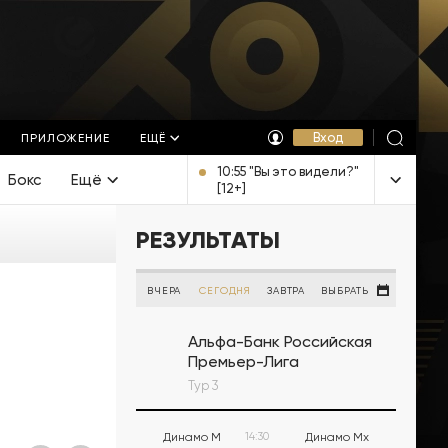
Вход
ПРИЛОЖЕНИЕ
ЕЩЁ
10:55 "Вы это видели?"
Бокс
Ещё
[12+]
РЕЗУЛЬТАТЫ
ВЧЕРА
СЕГОДНЯ
ЗАВТРА
ВЫБРАТЬ
Альфа-Банк Российская
Премьер-Лига
Тур 3
Динамо М
14:30
Динамо Мх