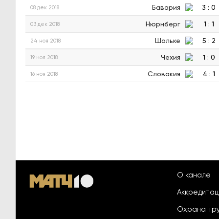
Бавария
3
:
0
08 дек 2018
Нюрнберг
1
:
1
03 дек 2018
Шальке
5
:
2
24 ноя 2018
Чехия
1
:
0
19 ноя 2018
Словакия
4
:
1
16 ноя 2018
О канале
Аккредита
Охрана тр