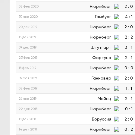
Нюрнберг
2
:
0
02 фев 2020
Гамбург
4
:
1
30 янв 2020
Нюрнберг
2
:
0
20 дек 2019
Нюрнберг
2
:
2
15 дек 2019
Штутгарт
3
:
1
09 дек 2019
Фортуна
2
:
1
23 фев 2019
Нюрнберг
0
:
0
18 фев 2019
Ганновер
2
:
0
09 фев 2019
Нюрнберг
1
:
1
02 фев 2019
Майнц
2
:
1
26 янв 2019
Нюрнберг
0
:
1
22 дек 2018
Боруссия
2
:
0
18 дек 2018
Нюрнберг
0
:
2
14 дек 2018