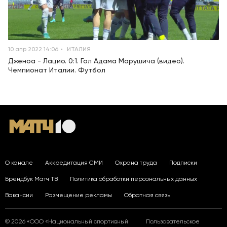
10 апр 2022 14:06
ИТАЛИЯ
Дженоа - Лацио. 0:1. Гол Адама Марушича (видео).
Чемпионат Италии. Футбол
О канале
Аккредитация СМИ
Охрана труда
Подписки
Брендбук Матч ТВ
Политика обработки персональных данных
Вакансии
Размещение рекламы
Обратная связь
© 2026 «ООО «Национальный спортивный
Пользовательское