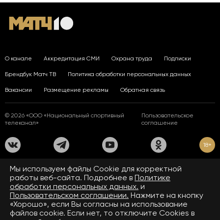
О канале
Аккредитация СМИ
Охрана труда
Подписки
Брендбук Матч ТВ
Политика обработки персональных данных
Вакансии
Размещение рекламы
Обратная связь
© 2026 «ООО «Национальный спортивный
Пользовательское
телеканал»
соглашение
18+
На сайте применяются рекомендательные технологии. Подробнее
Мы используем файлы Сookie для корректной
в
Правилах применения рекомендательных технологий.
работы веб-сайта. Подробнее в
Политике
обработки персональных данных.
и
Средство массовой информации сетевое издание «www.matchtv.ru»
зарегистрировано Федеральной службой по надзору в сфере связи,
Пользовательском соглашении.
Нажмите на кнопку
информационных технологий и массовых коммуникаций (Роскомнадзор).
«Хорошо», если Вы согласны на использование
Свидетельство о регистрации средства массовой информации ЭЛ № ФС 77 - 72390
файлов cookie. Если нет, то отключите Cookies в
от 28.02.2018. Название — www.matchtv.ru.
Учредитель (соучредители) СМИ сетевого издания «www.matchtv.ru»: ООО